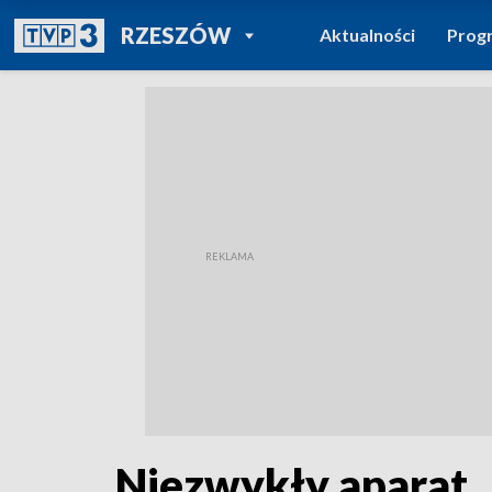
POWRÓT DO
RZESZÓW
Aktualności
Prog
TVP REGIONY
Niezwykły aparat