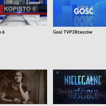
o 6
Gość TVP3 Rzeszów