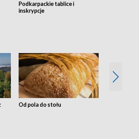
Podkarpackie tablice i
Szlakiem arc
inskrypcje
drewnianej
z
Od pola do stołu
50 lat ochro
przyrodnicz
Zachodnich