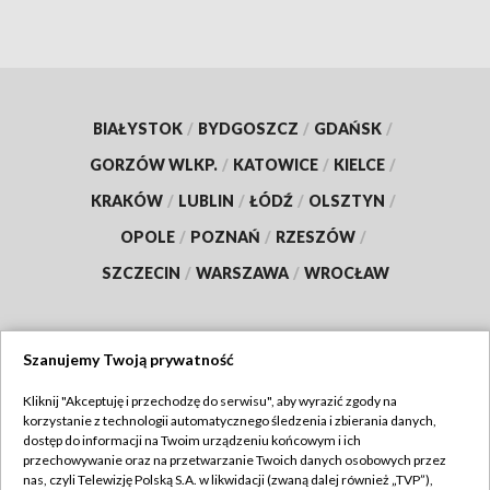
BIAŁYSTOK
/
BYDGOSZCZ
/
GDAŃSK
/
GORZÓW WLKP.
/
KATOWICE
/
KIELCE
/
KRAKÓW
/
LUBLIN
/
ŁÓDŹ
/
OLSZTYN
/
OPOLE
/
POZNAŃ
/
RZESZÓW
/
SZCZECIN
/
WARSZAWA
/
WROCŁAW
Szanujemy Twoją prywatność
Dołącz do nas:
Kliknij "Akceptuję i przechodzę do serwisu", aby wyrazić zgody na
korzystanie z technologii automatycznego śledzenia i zbierania danych,
TVP
dostęp do informacji na Twoim urządzeniu końcowym i ich
Abonament TVP
przechowywanie oraz na przetwarzanie Twoich danych osobowych przez
Regulamin TVP
nas, czyli Telewizję Polską S.A. w likwidacji (zwaną dalej również „TVP”),