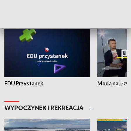
NAUKA I EDUKACJA
EDU Przystanek
Moda na język
WYPOCZYNEK I REKREACJA