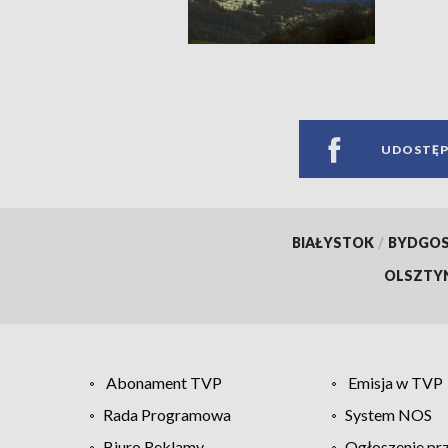
UDOSTĘP
BIAŁYSTOK
/
BYDGO
OLSZTY
Abonament TVP
Emisja w TVP
Rada Programowa
System NOS
Biuro Reklamy
Ogłoszenie pr