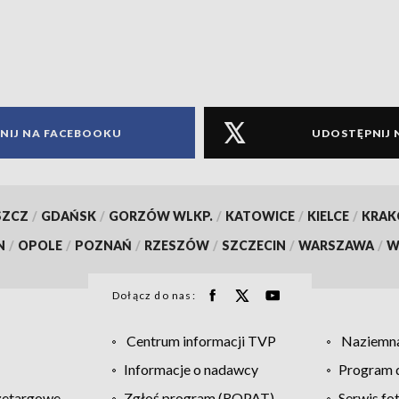
NIJ NA FACEBOOKU
UDOSTĘPNIJ 
SZCZ
/
GDAŃSK
/
GORZÓW WLKP.
/
KATOWICE
/
KIELCE
/
KRA
N
/
OPOLE
/
POZNAŃ
/
RZESZÓW
/
SZCZECIN
/
WARSZAWA
/
W
Dołącz do nas:
Centrum informacji TVP
Naziemna
Informacje o nadawcy
Program d
zetargowe
Zgłoś program (ROPAT)
Serwis fo