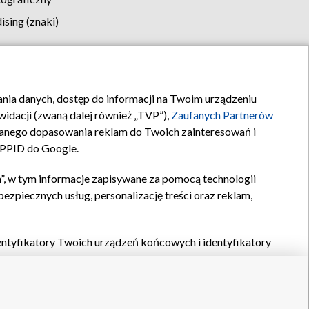
sing (znaki)
klamy
Kontakt
rania danych, dostęp do informacji na Twoim urządzeniu
idacji (zwaną dalej również „TVP”),
Zaufanych Partnerów
anego dopasowania reklam do Twoich zainteresowań i
a PPID do Google.
”, w tym informacje zapisywane za pomocą technologii
zpiecznych usług, personalizację treści oraz reklam,
identyfikatory Twoich urządzeń końcowych i identyfikatory
P,
Zaufanych Partnerów z IAB
oraz pozostałych
Zaufanych
 wyboru podstawowych reklam, wyboru spersonalizowanych
ch treści, pomiaru wydajności reklam, pomiaru wydajności
nia bezpieczeństwa, zapobiegania oszustwom i usuwania