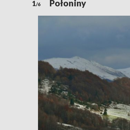
Połoniny
1
/6