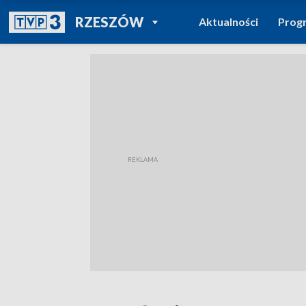
POWRÓT DO
RZESZÓW
Aktualności
Prog
TVP REGIONY