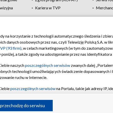
wizyjna
Kariera w TVP
Merchandi
Polityka prywatności
Moje zgody
Pomoc
Biuro re
ody na korzystanie z technologii automatycznego śledzenia i zbie
 danych osobowych przez nas, czyli Telewizję Polską S.A. w likw
VP (93 firm)
, w celach marketingowych (w tym do zautomatyzow
 poniżej, a także zgody na udostępnianie przez nas identyfikator
Ciebie naszych
poszczególnych serwisów
zwanych dalej „Portalem
obnych technologii umożliwiających świadczenie dopasowanych i be
zowanie ruchu w Internecie.
Ciebie
poszczególnych serwisów
na Portalu, takie jak adresy IP, 
sach Portalu czy historia odwiedzin będą przetwarzane przez TV
ji: przechowywania informacji na urządzeniu lub dostęp do nich,
©2026 Telewizja Polska S.A. w likwidacji
 przechodzę do serwisu
enia profilu spersonalizowanych treści, wyboru spersonalizowany
inii odbiorców, opracowywania i ulepszania produktów, zapewnie