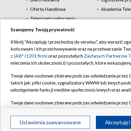
Oferta Handlowa
Akademia Tele
Telegazeta ogłoszenia
Szanujemy Twoją prywatność
Regulamin TVP
Kliknij "Akceptuję i przechodzę do serwisu", aby wyrazić zg
końcowym i ich przechowywanie oraz na przetwarzanie Twoich
z IAB* (1201 firm)
oraz pozostałych
Zaufanych Partnerów T
mierzenia ich skuteczności) i pozostałych, które wskazujemy
Twoje dane osobowe zbierane podczas odwiedzania przez 
takich jak: pliki cookie, sygnalizatory WWW lub innych pod
udostępnianie funkcji mediów społecznościowych oraz anali
Twoje dane osobowe zbierane podczas odwiedzania przez 
plików cookie, informacje o Twoich wyszukiwaniach w serwi
Partnerów TVP
dla realizacji następujących celów i funkc
Ustawienia zaawansowane
Akceptuję i
reklam, tworzenia profilu spersonalizowanych reklam, tworz
treści, stosowania badań rynkowych w celu generowania op