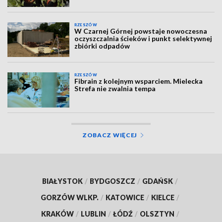
RZESZÓW
W Czarnej Górnej powstaje nowoczesna
oczyszczalnia ścieków i punkt selektywnej
zbiórki odpadów
RZESZÓW
Fibrain z kolejnym wsparciem. Mielecka
Strefa nie zwalnia tempa
ZOBACZ WIĘCEJ
BIAŁYSTOK
/
BYDGOSZCZ
/
GDAŃSK
/
GORZÓW WLKP.
/
KATOWICE
/
KIELCE
/
KRAKÓW
/
LUBLIN
/
ŁÓDŹ
/
OLSZTYN
/