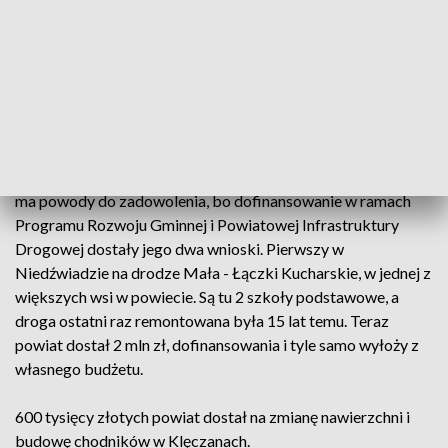
W złym stanie znajduje się jeszcze wiele lokalnych dróg na
Podkarpaciu. Poza wąską, nierówną i pękającą nawierzchnią,
problemem jest też brak chodników.
W 75-milionowym w budżecie starosty ropoczycko-
sędziszowskiego aż 29 mln zł idzie na oświatę, 10 mln na
pomoc społeczną, 9 mln na administrację, a 6 mln na ochronę
zdrowia. Na remonty dróg zostaje około 10 mln zł. Starosta
ma powody do zadowolenia, bo dofinansowanie w ramach
Programu Rozwoju Gminnej i Powiatowej Infrastruktury
Drogowej dostały jego dwa wnioski. Pierwszy w
Niedźwiadzie na drodze Mała - Łączki Kucharskie, w jednej z
większych wsi w powiecie. Są tu 2 szkoły podstawowe, a
droga ostatni raz remontowana była 15 lat temu. Teraz
powiat dostał 2 mln zł, dofinansowania i tyle samo wyłoży z
własnego budżetu.
600 tysięcy złotych powiat dostał na zmianę nawierzchni i
budowę chodników w Klęczanach.