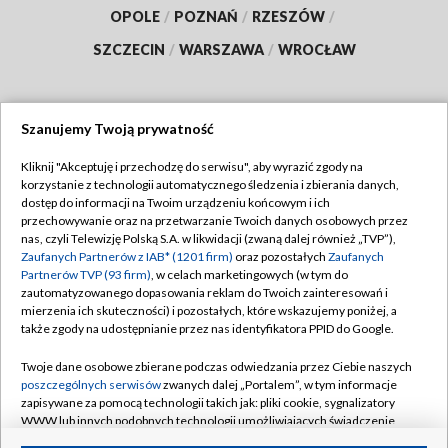
OPOLE
/
POZNAŃ
/
RZESZÓW
/
SZCZECIN
/
WARSZAWA
/
WROCŁAW
Szanujemy Twoją prywatność
Dołącz do nas:
Kliknij "Akceptuję i przechodzę do serwisu", aby wyrazić zgody na
korzystanie z technologii automatycznego śledzenia i zbierania danych,
TVP
dostęp do informacji na Twoim urządzeniu końcowym i ich
Abonament TVP
przechowywanie oraz na przetwarzanie Twoich danych osobowych przez
Regulamin TVP
nas, czyli Telewizję Polską S.A. w likwidacji (zwaną dalej również „TVP”),
Emisja w TVP
Polityka prywatności
Zaufanych Partnerów z IAB* (1201 firm)
oraz pozostałych
Zaufanych
Partnerów TVP (93 firm)
, w celach marketingowych (w tym do
Centrum informacji TVP
Moje zgody
zautomatyzowanego dopasowania reklam do Twoich zainteresowań i
mierzenia ich skuteczności) i pozostałych, które wskazujemy poniżej, a
Naziemna Telewizja Cyfrowa
Pomoc
także zgody na udostępnianie przez nas identyfikatora PPID do Google.
Sklep TVP
Biuro reklamy
Twoje dane osobowe zbierane podczas odwiedzania przez Ciebie naszych
Rada Programowa
Kontakt
poszczególnych serwisów
zwanych dalej „Portalem”, w tym informacje
zapisywane za pomocą technologii takich jak: pliki cookie, sygnalizatory
System NOS
WWW lub innych podobnych technologii umożliwiających świadczenie
dopasowanych i bezpiecznych usług, personalizację treści oraz reklam,
Informacje o nadawcy