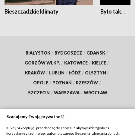
Bieszczadzkie klimaty
Było tak...
BIAŁYSTOK
/
BYDGOSZCZ
/
GDAŃSK
/
GORZÓW WLKP.
/
KATOWICE
/
KIELCE
/
KRAKÓW
/
LUBLIN
/
ŁÓDŹ
/
OLSZTYN
/
OPOLE
/
POZNAŃ
/
RZESZÓW
/
SZCZECIN
/
WARSZAWA
/
WROCŁAW
Szanujemy Twoją prywatność
Dołącz do nas:
Kliknij "Akceptuję i przechodzę do serwisu", aby wyrazić zgody na
korzystanie z technologii automatycznego śledzenia i zbierania danych,
TVP