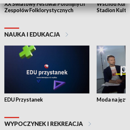
XX Światowy Festiwal Polonijnych
Wschód Kultur
Zespołów Folklorystycznych
Stadion Kultu
NAUKA I EDUKACJA
EDU Przystanek
Moda na język
WYPOCZYNEK I REKREACJA