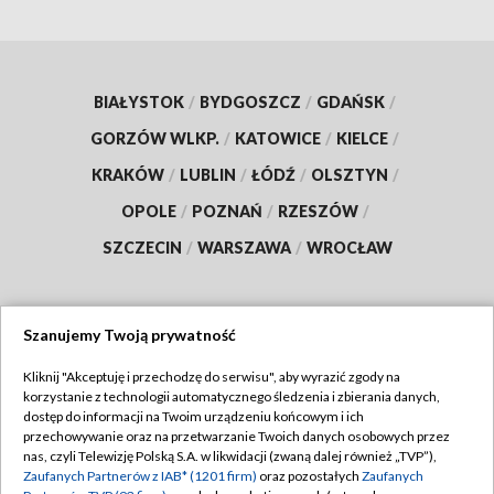
BIAŁYSTOK
/
BYDGOSZCZ
/
GDAŃSK
/
GORZÓW WLKP.
/
KATOWICE
/
KIELCE
/
KRAKÓW
/
LUBLIN
/
ŁÓDŹ
/
OLSZTYN
/
OPOLE
/
POZNAŃ
/
RZESZÓW
/
SZCZECIN
/
WARSZAWA
/
WROCŁAW
Szanujemy Twoją prywatność
Dołącz do nas:
Kliknij "Akceptuję i przechodzę do serwisu", aby wyrazić zgody na
korzystanie z technologii automatycznego śledzenia i zbierania danych,
TVP
dostęp do informacji na Twoim urządzeniu końcowym i ich
Abonament TVP
przechowywanie oraz na przetwarzanie Twoich danych osobowych przez
Regulamin TVP
nas, czyli Telewizję Polską S.A. w likwidacji (zwaną dalej również „TVP”),
Emisja w TVP
Polityka prywatności
Zaufanych Partnerów z IAB* (1201 firm)
oraz pozostałych
Zaufanych