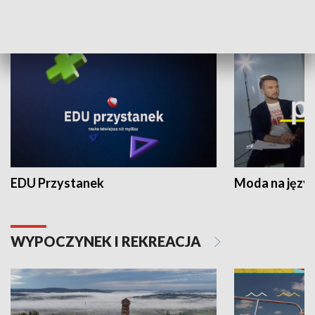
NAUKA I EDUKACJA
EDU Przystanek
Moda na język
WYPOCZYNEK I REKREACJA