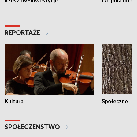
Rzeszów - inwestycje
Od pola do st
REPORTAŻE
Kultura
Społeczne
SPOŁECZEŃSTWO