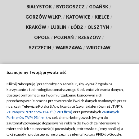
BIAŁYSTOK
/
BYDGOSZCZ
/
GDAŃSK
/
GORZÓW WLKP.
/
KATOWICE
/
KIELCE
/
KRAKÓW
/
LUBLIN
/
ŁÓDŹ
/
OLSZTYN
/
OPOLE
/
POZNAŃ
/
RZESZÓW
/
SZCZECIN
/
WARSZAWA
/
WROCŁAW
Szanujemy Twoją prywatność
Dołącz do nas:
Kliknij "Akceptuję i przechodzę do serwisu", aby wyrazić zgody na
korzystanie z technologii automatycznego śledzenia i zbierania danych,
TVP
dostęp do informacji na Twoim urządzeniu końcowym i ich
Abonament TVP
przechowywanie oraz na przetwarzanie Twoich danych osobowych przez
Regulamin TVP
nas, czyli Telewizję Polską S.A. w likwidacji (zwaną dalej również „TVP”),
Emisja w TVP
Polityka prywatności
Zaufanych Partnerów z IAB* (1201 firm)
oraz pozostałych
Zaufanych
Partnerów TVP (93 firm)
, w celach marketingowych (w tym do
Centrum informacji TVP
Moje zgody
zautomatyzowanego dopasowania reklam do Twoich zainteresowań i
mierzenia ich skuteczności) i pozostałych, które wskazujemy poniżej, a
Naziemna Telewizja Cyfrowa
Pomoc
także zgody na udostępnianie przez nas identyfikatora PPID do Google.