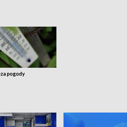
za pogody