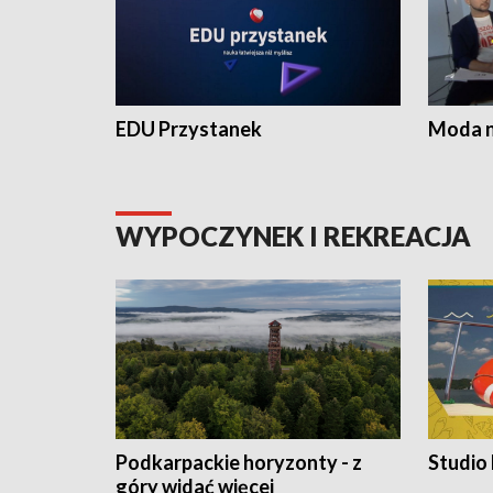
EDU Przystanek
Moda na
WYPOCZYNEK I REKREACJA
Podkarpackie horyzonty - z
Studio
góry widać więcej