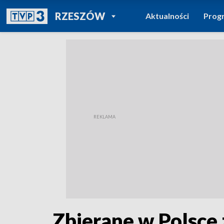
POWRÓT DO
RZESZÓW
Aktualności
Prog
TVP REGIONY
Zbierane w Polsce z