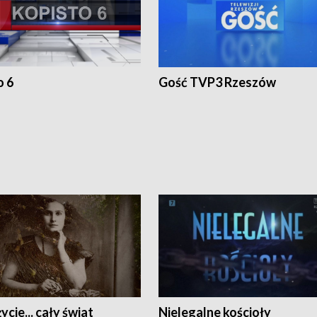
o 6
Gość TVP3 Rzeszów
ycie... cały świat
Nielegalne kościoły