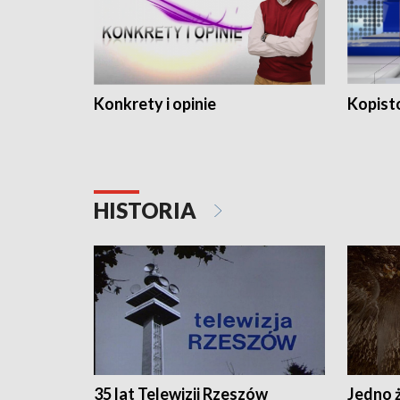
Konkrety i opinie
Kopist
HISTORIA
35 lat Telewizji Rzeszów
Jedno ż