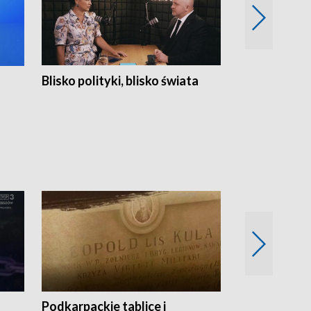
Blisko polityki, blisko świata
Popołudnie 
Podkarpackie tablice i
Szlakiem arc