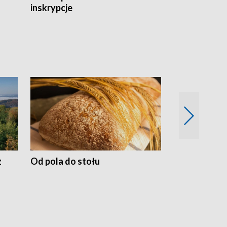
inskrypcje
drewnianej
z
Od pola do stołu
50 lat ochro
przyrodnicz
Zachodnich