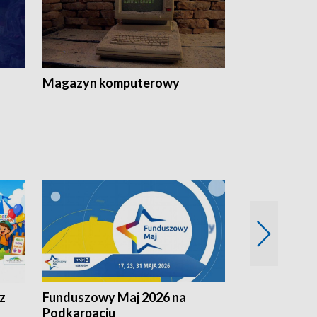
Magazyn komputerowy
z
Funduszowy Maj 2026 na
Podkarpacki
Podkarpaciu
kulinarne z h