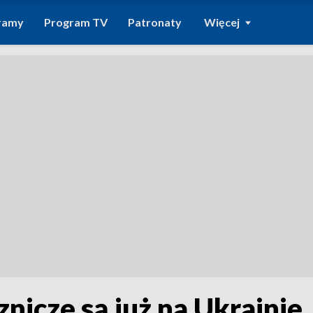
ramy
Program TV
Patronaty
Więcej
nicze są już na Ukrainie