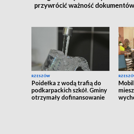
przywrócić ważność dokumentó
RZESZÓW
RZESZ
Poidełka z wodą trafią do
Mobil
podkarpackich szkół. Gminy
mies
otrzymały dofinansowanie
wych