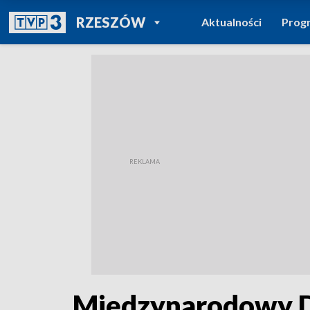
POWRÓT DO
RZESZÓW
Aktualności
Prog
TVP REGIONY
Międzynarodowy D