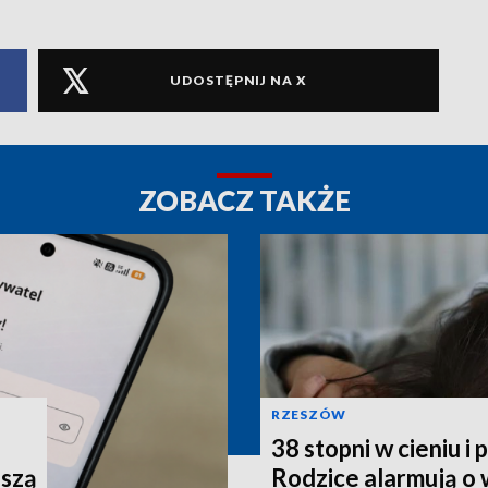
UDOSTĘPNIJ NA X
ZOBACZ TAKŻE
RZESZÓW
38 stopni w cieniu i
uszą
Rodzice alarmują o