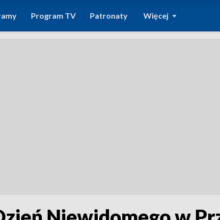
ramy
Program TV
Patronaty
Więcej
zień Niewidomego w Pr