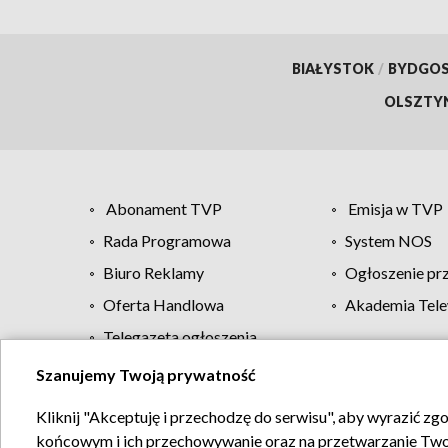
BIAŁYSTOK
/
BYDGO
OLSZTY
Abonament TVP
Emisja w TVP
Rada Programowa
System NOS
Biuro Reklamy
Ogłoszenie pr
Oferta Handlowa
Akademia Tele
Telegazeta ogłoszenia
Szanujemy Twoją prywatność
Regulamin TVP
Kliknij "Akceptuję i przechodzę do serwisu", aby wyrazić zg
końcowym i ich przechowywanie oraz na przetwarzanie Twoich