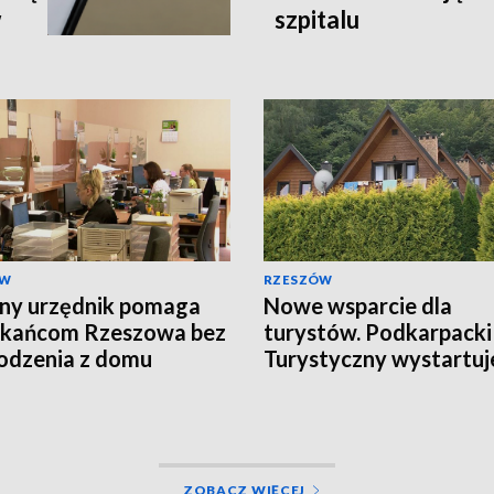
w
szpitalu
ÓW
RZESZÓW
ny urzędnik pomaga
Nowe wsparcie dla
zkańcom Rzeszowa bez
turystów. Podkarpacki
odzenia z domu
Turystyczny wystartuj
wrześniu
ZOBACZ WIĘCEJ