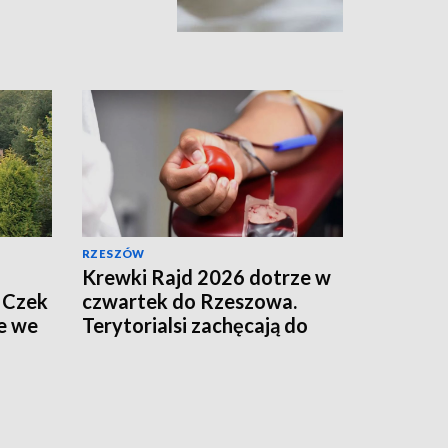
RZESZÓW
Krewki Rajd 2026 dotrze w
 Czek
czwartek do Rzeszowa.
e we
Terytorialsi zachęcają do
oddawania krwi