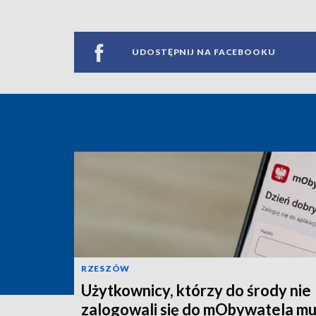
UDOSTĘPNIJ NA FACEBOOKU
RZESZÓW
Użytkownicy, którzy do środy nie
zalogowali się do mObywatela m