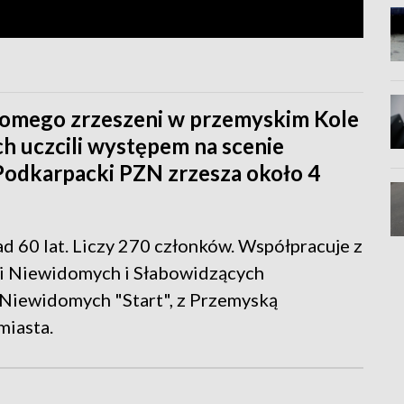
omego zrzeszeni w przemyskim Kole
 uczcili występem na scenie
Podkarpacki PZN zrzesza około 4
d 60 lat. Liczy 270 członków. Współpracuje z
i Niewidomych i Słabowidzących
ą Niewidomych "Start", z Przemyską
miasta.