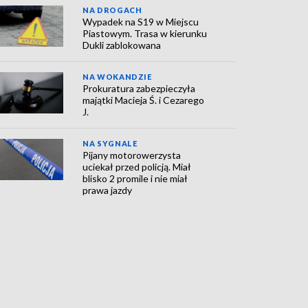
NA DROGACH
Wypadek na S19 w Miejscu
Piastowym. Trasa w kierunku
Dukli zablokowana
NA WOKANDZIE
Prokuratura zabezpieczyła
majątki Macieja Ś. i Cezarego
J.
NA SYGNALE
Pijany motorowerzysta
uciekał przed policją. Miał
blisko 2 promile i nie miał
prawa jazdy