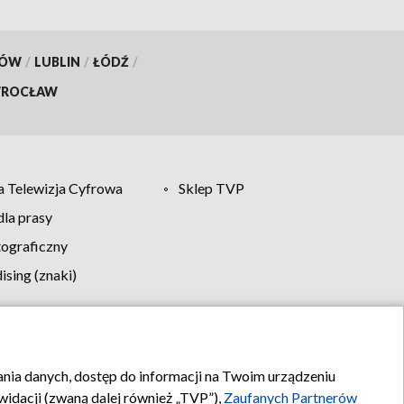
KÓW
/
LUBLIN
/
ŁÓDŹ
/
ROCŁAW
 Telewizja Cyfrowa
Sklep TVP
la prasy
tograficzny
sing (znaki)
klamy
Kontakt
rania danych, dostęp do informacji na Twoim urządzeniu
idacji (zwaną dalej również „TVP”),
Zaufanych Partnerów