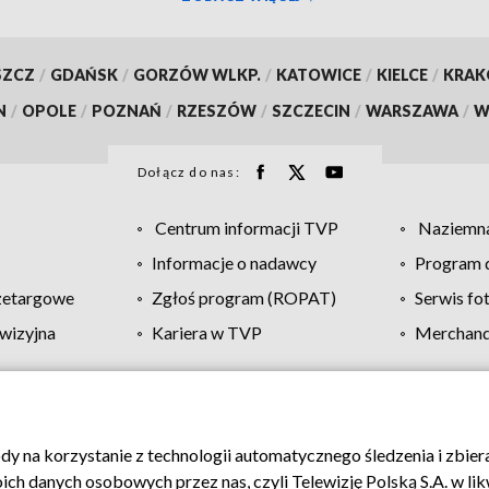
SZCZ
/
GDAŃSK
/
GORZÓW WLKP.
/
KATOWICE
/
KIELCE
/
KRA
N
/
OPOLE
/
POZNAŃ
/
RZESZÓW
/
SZCZECIN
/
WARSZAWA
/
W
Dołącz do nas:
Centrum informacji TVP
Naziemna
Informacje o nadawcy
Program d
zetargowe
Zgłoś program (ROPAT)
Serwis fo
wizyjna
Kariera w TVP
Merchandi
Polityka prywatności
Moje zgody
Pomoc
Biuro re
ody na korzystanie z technologii automatycznego śledzenia i zbie
 danych osobowych przez nas, czyli Telewizję Polską S.A. w likw