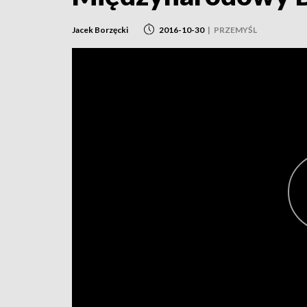
Jacek Borzęcki
2016-10-30
|
PRZEMYŚL