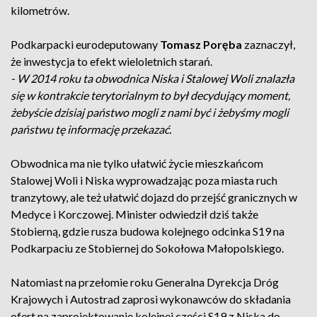
kilometrów.
Podkarpacki eurodeputowany
Tomasz Poręba
zaznaczył,
że inwestycja to efekt wieloletnich starań.
- W 2014 roku ta obwodnica Niska i Stalowej Woli znalazła
się w kontrakcie terytorialnym to był decydujący moment,
żebyście dzisiaj państwo mogli z nami być i żebyśmy mogli
państwu tę informację przekazać.
Obwodnica ma nie tylko ułatwić życie mieszkańcom
Stalowej Woli i Niska wyprowadzając poza miasta ruch
tranzytowy, ale też ułatwić dojazd do przejść granicznych w
Medyce i Korczowej. Minister odwiedził dziś także
Stobierną, gdzie rusza budowa kolejnego odcinka S19 na
Podkarpaciu ze Stobiernej do Sokołowa Małopolskiego.
Natomiast na przełomie roku Generalna Dyrekcja Dróg
Krajowych i Autostrad zaprosi wykonawców do składania
ofert na zaprojektowanie kolejnej części S19 z Niska do