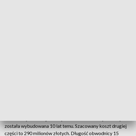
Już w najbliższym tygodniu Generalna Dyrekcja Dróg
Krajowych i Autostrad zaprosi wykonawców do składania
ofert na zaprojektowanie oraz wybudowanie II etapu
obwodnicy Stalowej Woli i Niska. Planowane podpisanie
umowy to połowa przyszłego roku.
Przyszłość to w tym wypadku przede wszystkim rozwój
infrastruktury drogowej - podkreślał minister infrastruktury i
budownictwa
Andrzej Adamczyk
.
- Ta obwodnica to jest nowy ciąg drogowy, który znajdzie
ujście w węźle Via-Carpathii i to wszystko da nowe
możliwości rozwojowe temu regionowi.
Przekazanie placu budowy i rozpoczęcie robót zaplanowano
na 2018 rok, zakończenie w 2021 roku. To drugi etap
obwodnicy Stalowej Woli - pierwsza tzw. trasa podskarpowa
została wybudowana 10 lat temu. Szacowany koszt drugiej
części to 290 milionów złotych. Długość obwodnicy 15