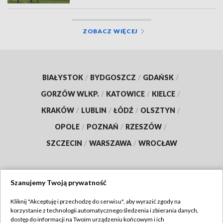
ZOBACZ WIĘCEJ
BIAŁYSTOK
/
BYDGOSZCZ
/
GDAŃSK
/
GORZÓW WLKP.
/
KATOWICE
/
KIELCE
/
KRAKÓW
/
LUBLIN
/
ŁÓDŹ
/
OLSZTYN
/
OPOLE
/
POZNAŃ
/
RZESZÓW
/
SZCZECIN
/
WARSZAWA
/
WROCŁAW
Szanujemy Twoją prywatność
Dołącz do nas:
Kliknij "Akceptuję i przechodzę do serwisu", aby wyrazić zgody na
korzystanie z technologii automatycznego śledzenia i zbierania danych,
TVP
dostęp do informacji na Twoim urządzeniu końcowym i ich