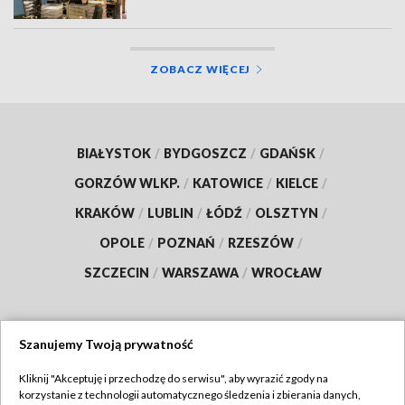
ZOBACZ WIĘCEJ
BIAŁYSTOK
/
BYDGOSZCZ
/
GDAŃSK
/
GORZÓW WLKP.
/
KATOWICE
/
KIELCE
/
KRAKÓW
/
LUBLIN
/
ŁÓDŹ
/
OLSZTYN
/
OPOLE
/
POZNAŃ
/
RZESZÓW
/
SZCZECIN
/
WARSZAWA
/
WROCŁAW
Szanujemy Twoją prywatność
Dołącz do nas:
Kliknij "Akceptuję i przechodzę do serwisu", aby wyrazić zgody na
korzystanie z technologii automatycznego śledzenia i zbierania danych,
TVP