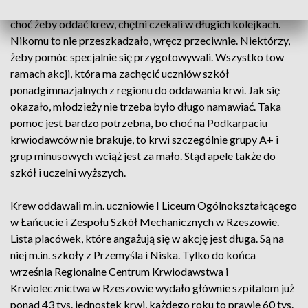
Krwiolecznictwa w Rzeszowie praktycznie się nie zamykały,
choć żeby oddać krew, chętni czekali w długich kolejkach.
Nikomu to nie przeszkadzało, wręcz przeciwnie. Niektórzy,
żeby pomóc specjalnie się przygotowywali. Wszystko tow
ramach akcji, która ma zachęcić uczniów szkół
ponadgimnazjalnych z regionu do oddawania krwi. Jak się
okazało, młodzieży nie trzeba było długo namawiać. Taka
pomoc jest bardzo potrzebna, bo choć na Podkarpaciu
krwiodawców nie brakuje, to krwi szczególnie grupy A+ i
grup minusowych wciąż jest za mało. Stąd apele także do
szkół i uczelni wyższych.
Krew oddawali m.in. uczniowie I Liceum Ogólnokształcącego
w Łańcucie i Zespołu Szkół Mechanicznych w Rzeszowie.
Lista placówek, które angażują się w akcję jest długa. Są na
niej m.in. szkoły z Przemyśla i Niska. Tylko do końca
września Regionalne Centrum Krwiodawstwa i
Krwiolecznictwa w Rzeszowie wydało głównie szpitalom już
ponad 43 tys. jednostek krwi, każdego roku to prawie 60 tys.