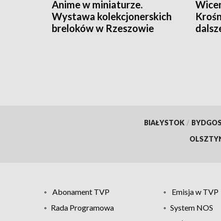
Anime w miniaturze.
Wicem
Wystawa kolekcjonerskich
Krośn
breloków w Rzeszowie
dalsz
miejs
BIAŁYSTOK
/
BYDGO
OLSZTY
Abonament TVP
Emisja w TVP
Rada Programowa
System NOS