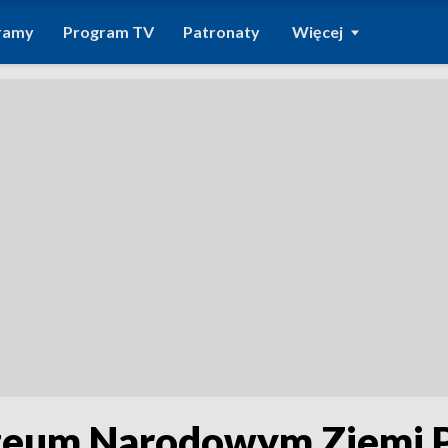
ramy
Program TV
Patronaty
Więcej
eum Narodowym Ziemi P