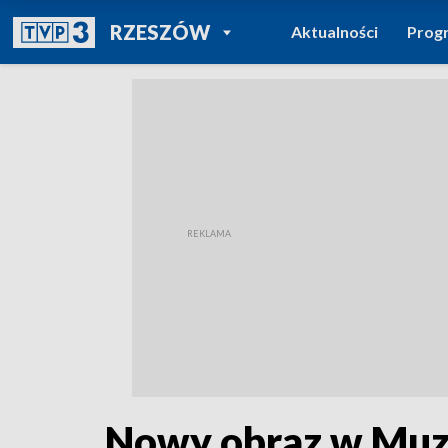
POWRÓT DO
RZESZÓW
Aktualności
Prog
TVP REGIONY
Nowy obraz w Muz