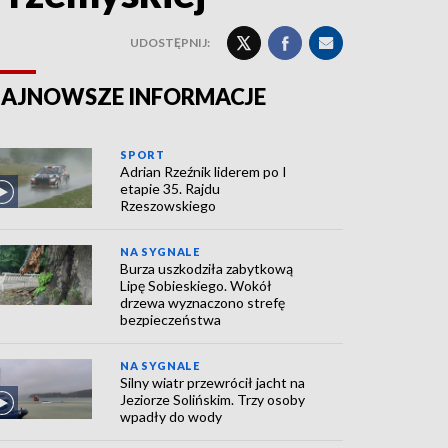
UDOSTĘPNIJ:
AJNOWSZE INFORMACJE
SPORT
Adrian Rzeźnik liderem po I
etapie 35. Rajdu
Rzeszowskiego
NA SYGNALE
Burza uszkodziła zabytkową
Lipę Sobieskiego. Wokół
drzewa wyznaczono strefę
bezpieczeństwa
NA SYGNALE
Silny wiatr przewrócił jacht na
Jeziorze Solińskim. Trzy osoby
wpadły do wody