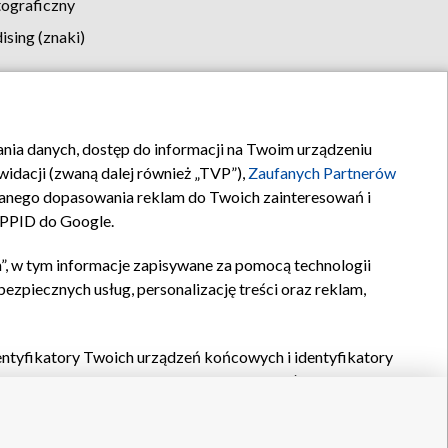
tograficzny
sing (znaki)
klamy
Kontakt
rania danych, dostęp do informacji na Twoim urządzeniu
idacji (zwaną dalej również „TVP”),
Zaufanych Partnerów
anego dopasowania reklam do Twoich zainteresowań i
a PPID do Google.
”, w tym informacje zapisywane za pomocą technologii
zpiecznych usług, personalizację treści oraz reklam,
identyfikatory Twoich urządzeń końcowych i identyfikatory
P,
Zaufanych Partnerów z IAB
oraz pozostałych
Zaufanych
 wyboru podstawowych reklam, wyboru spersonalizowanych
ch treści, pomiaru wydajności reklam, pomiaru wydajności