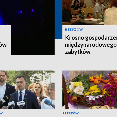
RZESZÓW
e
Krosno gospodarz
nów
międzynarodowego 
zabytków
ÓW
RZESZÓW