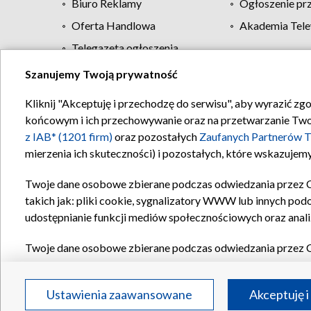
Biuro Reklamy
Ogłoszenie pr
Oferta Handlowa
Akademia Tele
Telegazeta ogłoszenia
Szanujemy Twoją prywatność
Regulamin TVP
Kliknij "Akceptuję i przechodzę do serwisu", aby wyrazić zg
końcowym i ich przechowywanie oraz na przetwarzanie Twoich
z IAB* (1201 firm)
oraz pozostałych
Zaufanych Partnerów T
mierzenia ich skuteczności) i pozostałych, które wskazujemy
Twoje dane osobowe zbierane podczas odwiedzania przez 
takich jak: pliki cookie, sygnalizatory WWW lub innych pod
udostępnianie funkcji mediów społecznościowych oraz anali
Twoje dane osobowe zbierane podczas odwiedzania przez 
plików cookie, informacje o Twoich wyszukiwaniach w serwi
Partnerów TVP
dla realizacji następujących celów i funkc
Ustawienia zaawansowane
Akceptuję i
reklam, tworzenia profilu spersonalizowanych reklam, tworz