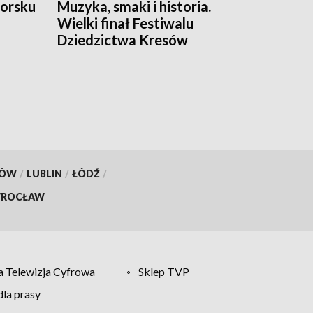
worsku
Muzyka, smaki i historia.
Wielki finał Festiwalu
Dziedzictwa Kresów
KÓW
/
LUBLIN
/
ŁÓDŹ
/
ROCŁAW
 Telewizja Cyfrowa
Sklep TVP
la prasy