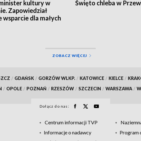
inister kultury w
Święto chleba w Prze
ie. Zapowiedział
e wsparcie dla małych
cowości
ZOBACZ WIĘCEJ
SZCZ
/
GDAŃSK
/
GORZÓW WLKP.
/
KATOWICE
/
KIELCE
/
KRA
N
/
OPOLE
/
POZNAŃ
/
RZESZÓW
/
SZCZECIN
/
WARSZAWA
/
W
Dołącz do nas:
Centrum informacji TVP
Naziemna
Informacje o nadawcy
Program d