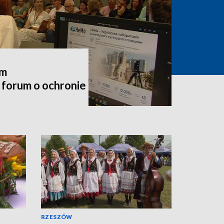
em
forum o ochronie
RZESZÓW