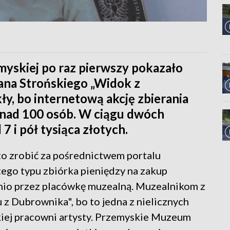
skiej po raz pierwszy pokazało
ana Strońskiego „Widok z
y, bo internetową akcję zbierania
onad 100 osób. W ciągu dwóch
7 i pół tysiąca złotych.
to zrobić za pośrednictwem portalu
 tego typu zbiórka pieniędzy na zakup
io przez placówkę muzealną. Muzealnikom z
z Dubrownika", bo to jedna z nielicznych
skiej pracowni artysty. Przemyskie Muzeum