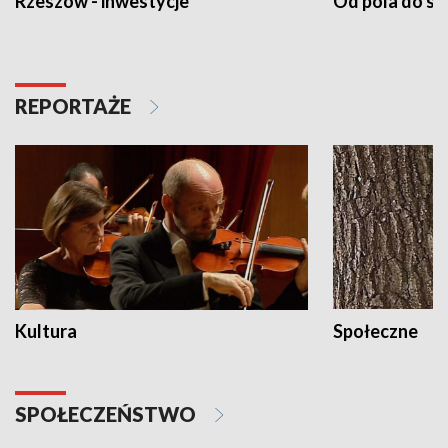
Rzeszów - inwestycje
Od pola do st
REPORTAŻE
Kultura
Społeczne
SPOŁECZEŃSTWO