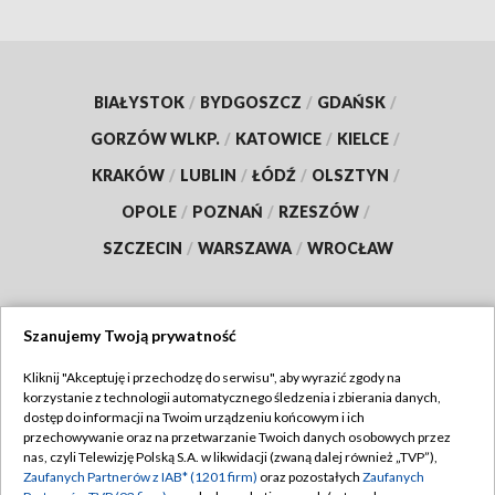
BIAŁYSTOK
/
BYDGOSZCZ
/
GDAŃSK
/
GORZÓW WLKP.
/
KATOWICE
/
KIELCE
/
KRAKÓW
/
LUBLIN
/
ŁÓDŹ
/
OLSZTYN
/
OPOLE
/
POZNAŃ
/
RZESZÓW
/
SZCZECIN
/
WARSZAWA
/
WROCŁAW
Szanujemy Twoją prywatność
Dołącz do nas:
Kliknij "Akceptuję i przechodzę do serwisu", aby wyrazić zgody na
korzystanie z technologii automatycznego śledzenia i zbierania danych,
TVP
dostęp do informacji na Twoim urządzeniu końcowym i ich
Abonament TVP
przechowywanie oraz na przetwarzanie Twoich danych osobowych przez
Regulamin TVP
nas, czyli Telewizję Polską S.A. w likwidacji (zwaną dalej również „TVP”),
Emisja w TVP
Polityka prywatności
Zaufanych Partnerów z IAB* (1201 firm)
oraz pozostałych
Zaufanych