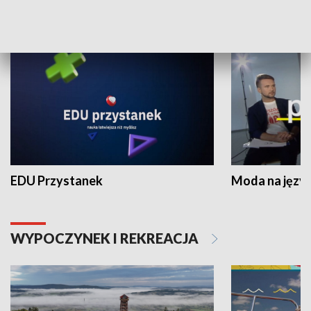
NAUKA I EDUKACJA
EDU Przystanek
Moda na język
WYPOCZYNEK I REKREACJA