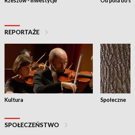
Rzeszów - inwestycje
Od pola do st
REPORTAŻE
Kultura
Społeczne
SPOŁECZEŃSTWO