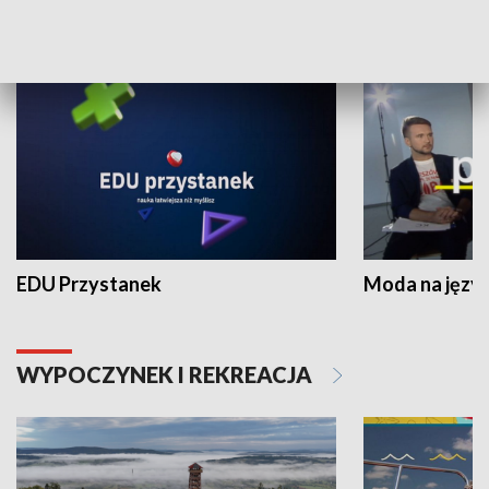
NAUKA I EDUKACJA
EDU Przystanek
Moda na język
WYPOCZYNEK I REKREACJA