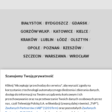
BIAŁYSTOK
/
BYDGOSZCZ
/
GDAŃSK
/
GORZÓW WLKP.
/
KATOWICE
/
KIELCE
/
KRAKÓW
/
LUBLIN
/
ŁÓDŹ
/
OLSZTYN
/
OPOLE
/
POZNAŃ
/
RZESZÓW
/
SZCZECIN
/
WARSZAWA
/
WROCŁAW
Szanujemy Twoją prywatność
Dołącz do nas:
Kliknij "Akceptuję i przechodzę do serwisu", aby wyrazić zgody na
korzystanie z technologii automatycznego śledzenia i zbierania danych,
TVP
dostęp do informacji na Twoim urządzeniu końcowym i ich
Abonament TVP
przechowywanie oraz na przetwarzanie Twoich danych osobowych przez
Regulamin TVP
nas, czyli Telewizję Polską S.A. w likwidacji (zwaną dalej również „TVP”),
Emisja w TVP
Polityka prywatności
Zaufanych Partnerów z IAB* (1201 firm)
oraz pozostałych
Zaufanych