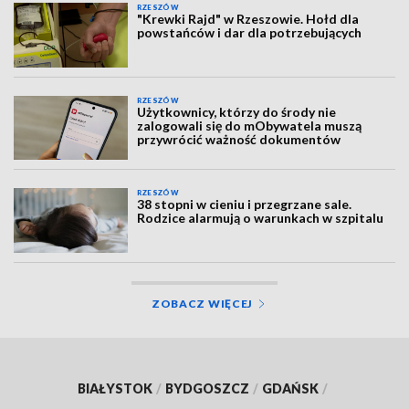
RZESZÓW
"Krewki Rajd" w Rzeszowie. Hołd dla
powstańców i dar dla potrzebujących
RZESZÓW
Użytkownicy, którzy do środy nie
zalogowali się do mObywatela muszą
przywrócić ważność dokumentów
RZESZÓW
38 stopni w cieniu i przegrzane sale.
Rodzice alarmują o warunkach w szpitalu
ZOBACZ WIĘCEJ
BIAŁYSTOK
/
BYDGOSZCZ
/
GDAŃSK
/