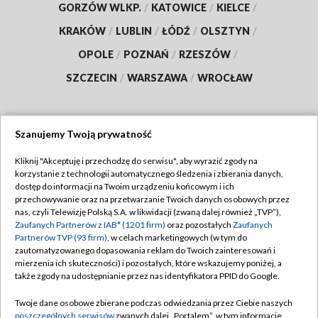
GORZÓW WLKP.
/
KATOWICE
/
KIELCE
/
KRAKÓW
/
LUBLIN
/
ŁÓDŹ
/
OLSZTYN
/
OPOLE
/
POZNAŃ
/
RZESZÓW
/
SZCZECIN
/
WARSZAWA
/
WROCŁAW
Szanujemy Twoją prywatność
Dołącz do nas:
Kliknij "Akceptuję i przechodzę do serwisu", aby wyrazić zgody na
korzystanie z technologii automatycznego śledzenia i zbierania danych,
TVP
dostęp do informacji na Twoim urządzeniu końcowym i ich
Abonament TVP
przechowywanie oraz na przetwarzanie Twoich danych osobowych przez
Regulamin TVP
nas, czyli Telewizję Polską S.A. w likwidacji (zwaną dalej również „TVP”),
Emisja w TVP
Polityka prywatności
Zaufanych Partnerów z IAB* (1201 firm)
oraz pozostałych
Zaufanych
Partnerów TVP (93 firm)
, w celach marketingowych (w tym do
Centrum informacji TVP
Moje zgody
zautomatyzowanego dopasowania reklam do Twoich zainteresowań i
mierzenia ich skuteczności) i pozostałych, które wskazujemy poniżej, a
Naziemna Telewizja Cyfrowa
Pomoc
także zgody na udostępnianie przez nas identyfikatora PPID do Google.
Sklep TVP
Biuro reklamy
Twoje dane osobowe zbierane podczas odwiedzania przez Ciebie naszych
Rada Programowa
Kontakt
poszczególnych serwisów
zwanych dalej „Portalem”, w tym informacje