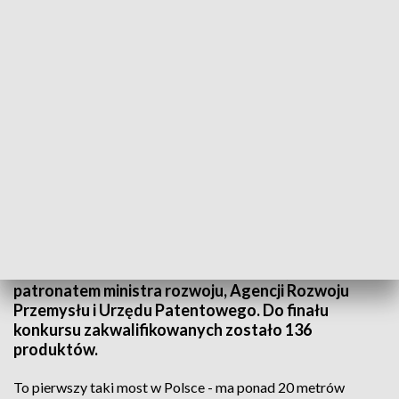
Most
Wykonany z kompozytów most w Błażowej koło
Rzeszowa zdobył tytuł Produkt Roku 2016. To
jedna z 3 głównych, specjalnych nagród w
konkursie Dobry Wzór, który odbył się pod
patronatem ministra rozwoju, Agencji Rozwoju
Przemysłu i Urzędu Patentowego. Do finału
konkursu zakwalifikowanych zostało 136
produktów.
To pierwszy taki most w Polsce - ma ponad 20 metrów