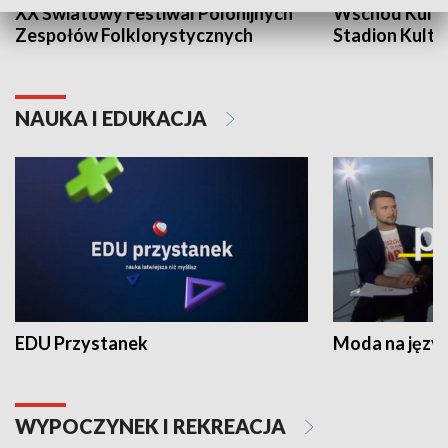
XX Światowy Festiwal Polonijnych
Wschód Kultur
Zespołów Folklorystycznych
Stadion Kultu
NAUKA I EDUKACJA
EDU Przystanek
Moda na język
WYPOCZYNEK I REKREACJA