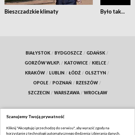
Bieszczadzkie klimaty
Było tak...
BIAŁYSTOK
/
BYDGOSZCZ
/
GDAŃSK
/
GORZÓW WLKP.
/
KATOWICE
/
KIELCE
/
KRAKÓW
/
LUBLIN
/
ŁÓDŹ
/
OLSZTYN
/
OPOLE
/
POZNAŃ
/
RZESZÓW
/
SZCZECIN
/
WARSZAWA
/
WROCŁAW
Szanujemy Twoją prywatność
Dołącz do nas:
Kliknij "Akceptuję i przechodzę do serwisu", aby wyrazić zgody na
korzystanie z technologii automatycznego śledzenia i zbierania danych,
TVP