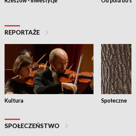
Rzeszów - inwestycje
Od pola do st
REPORTAŻE
Kultura
Społeczne
SPOŁECZEŃSTWO