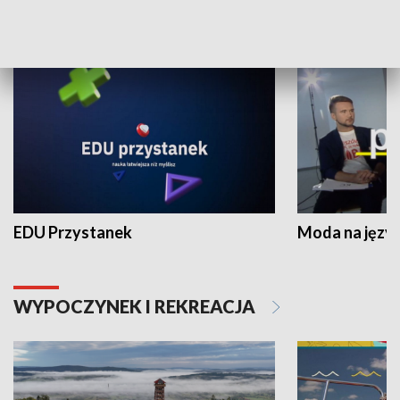
NAUKA I EDUKACJA
EDU Przystanek
Moda na język
WYPOCZYNEK I REKREACJA