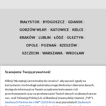
BIAŁYSTOK
/
BYDGOSZCZ
/
GDAŃSK
/
GORZÓW WLKP.
/
KATOWICE
/
KIELCE
/
KRAKÓW
/
LUBLIN
/
ŁÓDŹ
/
OLSZTYN
/
OPOLE
/
POZNAŃ
/
RZESZÓW
/
SZCZECIN
/
WARSZAWA
/
WROCŁAW
Szanujemy Twoją prywatność
Dołącz do nas:
Kliknij "Akceptuję i przechodzę do serwisu", aby wyrazić zgody na
korzystanie z technologii automatycznego śledzenia i zbierania danych,
TVP
dostęp do informacji na Twoim urządzeniu końcowym i ich
Abonament TVP
przechowywanie oraz na przetwarzanie Twoich danych osobowych przez
Regulamin TVP
nas, czyli Telewizję Polską S.A. w likwidacji (zwaną dalej również „TVP”),
Emisja w TVP
Polityka prywatności
Zaufanych Partnerów z IAB* (1201 firm)
oraz pozostałych
Zaufanych