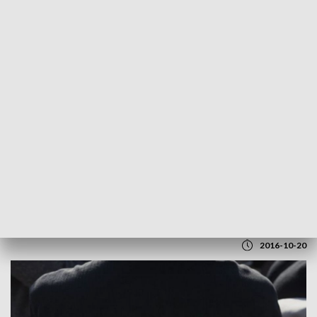
POWRÓT DO
RZESZÓW
TVP REGIONY
5-osobowa rodzina podtruta czadem
2016-10-20