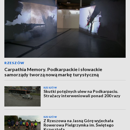
RZESZÓW
Carpathia Memory. Podkarpackie i słowackie
samorządy tworzą nową markę turystyczną
RZESZÓW
Skutki potężnych ulew na Podkarpaciu.
Strażacy interweniowali ponad 200 razy
RZESZÓW
Z Rzeszowa na Jasną Górę wyjechała
Rowerowa Pielgrzymka im. Świętego
Krzysztofa