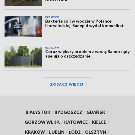
RZESZÓW
Bakterie coli w wodzie w Polance
Horynieckiej. Sanepid wydał komunikat
RZESZÓW
Coraz większy problem z wodą. Samorządy
apelują o oszczędzanie
ZOBACZ WIĘCEJ
BIAŁYSTOK
/
BYDGOSZCZ
/
GDAŃSK
/
GORZÓW WLKP.
/
KATOWICE
/
KIELCE
/
KRAKÓW
/
LUBLIN
/
ŁÓDŹ
/
OLSZTYN
/