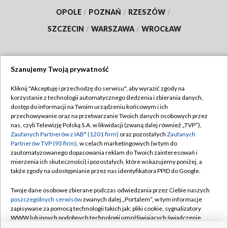
OPOLE
/
POZNAŃ
/
RZESZÓW
/
SZCZECIN
/
WARSZAWA
/
WROCŁAW
Szanujemy Twoją prywatność
Dołącz do nas:
Kliknij "Akceptuję i przechodzę do serwisu", aby wyrazić zgody na
korzystanie z technologii automatycznego śledzenia i zbierania danych,
TVP
dostęp do informacji na Twoim urządzeniu końcowym i ich
Abonament TVP
przechowywanie oraz na przetwarzanie Twoich danych osobowych przez
Regulamin TVP
nas, czyli Telewizję Polską S.A. w likwidacji (zwaną dalej również „TVP”),
Emisja w TVP
Polityka prywatności
Zaufanych Partnerów z IAB* (1201 firm)
oraz pozostałych
Zaufanych
Partnerów TVP (93 firm)
, w celach marketingowych (w tym do
Centrum informacji TVP
Moje zgody
zautomatyzowanego dopasowania reklam do Twoich zainteresowań i
mierzenia ich skuteczności) i pozostałych, które wskazujemy poniżej, a
Naziemna Telewizja Cyfrowa
Pomoc
także zgody na udostępnianie przez nas identyfikatora PPID do Google.
Sklep TVP
Biuro reklamy
Twoje dane osobowe zbierane podczas odwiedzania przez Ciebie naszych
Rada Programowa
Kontakt
poszczególnych serwisów
zwanych dalej „Portalem”, w tym informacje
zapisywane za pomocą technologii takich jak: pliki cookie, sygnalizatory
System NOS
WWW lub innych podobnych technologii umożliwiających świadczenie
dopasowanych i bezpiecznych usług, personalizację treści oraz reklam,