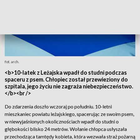
fot. arch.
<b>10-latek z Leżajska wpadł do studni podczas
spaceru z psem. Chłopiec został przewieziony do
szpitala, jego życiu nie zagraża niebezpieczeństwo.
</b><br />
Do zdarzenia doszło wczoraj po południu. 10-letni
mieszkaniec powiatu leżajskiego, spacerując ze swoim psem,
w niewyjaśnionych okolicznościach wpadł do studni o
głębokości blisko 24 metrów. Wołanie chłopca usłyszała
przechodząca tamtędy kobieta, która wezwała straż pożarną