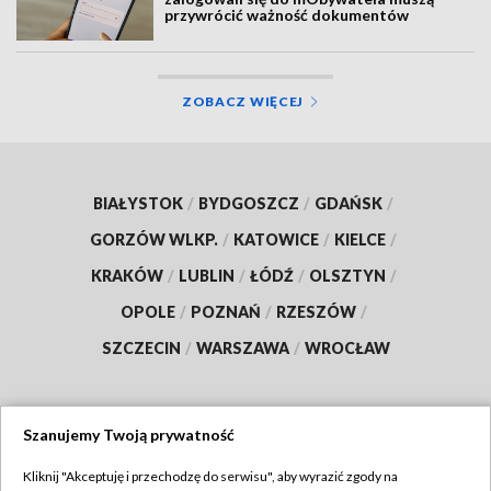
przywrócić ważność dokumentów
ZOBACZ WIĘCEJ
BIAŁYSTOK
/
BYDGOSZCZ
/
GDAŃSK
/
GORZÓW WLKP.
/
KATOWICE
/
KIELCE
/
KRAKÓW
/
LUBLIN
/
ŁÓDŹ
/
OLSZTYN
/
OPOLE
/
POZNAŃ
/
RZESZÓW
/
SZCZECIN
/
WARSZAWA
/
WROCŁAW
Szanujemy Twoją prywatność
Dołącz do nas:
Kliknij "Akceptuję i przechodzę do serwisu", aby wyrazić zgody na