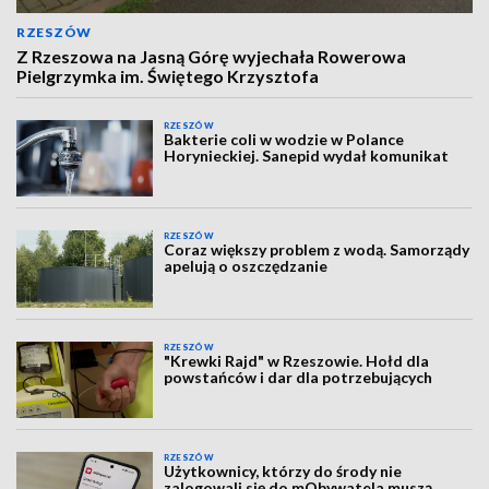
RZESZÓW
Z Rzeszowa na Jasną Górę wyjechała Rowerowa
Pielgrzymka im. Świętego Krzysztofa
RZESZÓW
Bakterie coli w wodzie w Polance
Horynieckiej. Sanepid wydał komunikat
RZESZÓW
Coraz większy problem z wodą. Samorządy
apelują o oszczędzanie
RZESZÓW
"Krewki Rajd" w Rzeszowie. Hołd dla
powstańców i dar dla potrzebujących
RZESZÓW
Użytkownicy, którzy do środy nie
zalogowali się do mObywatela muszą