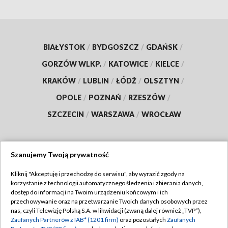
BIAŁYSTOK
/
BYDGOSZCZ
/
GDAŃSK
/
GORZÓW WLKP.
/
KATOWICE
/
KIELCE
/
KRAKÓW
/
LUBLIN
/
ŁÓDŹ
/
OLSZTYN
/
OPOLE
/
POZNAŃ
/
RZESZÓW
/
SZCZECIN
/
WARSZAWA
/
WROCŁAW
Szanujemy Twoją prywatność
Dołącz do nas:
Kliknij "Akceptuję i przechodzę do serwisu", aby wyrazić zgody na
korzystanie z technologii automatycznego śledzenia i zbierania danych,
TVP
dostęp do informacji na Twoim urządzeniu końcowym i ich
Abonament TVP
przechowywanie oraz na przetwarzanie Twoich danych osobowych przez
Regulamin TVP
nas, czyli Telewizję Polską S.A. w likwidacji (zwaną dalej również „TVP”),
Emisja w TVP
Polityka prywatności
Zaufanych Partnerów z IAB* (1201 firm)
oraz pozostałych
Zaufanych