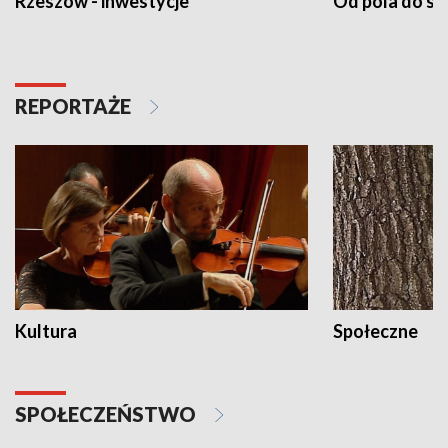
Rzeszów - inwestycje
Od pola do st
REPORTAŻE
Kultura
Społeczne
SPOŁECZEŃSTWO