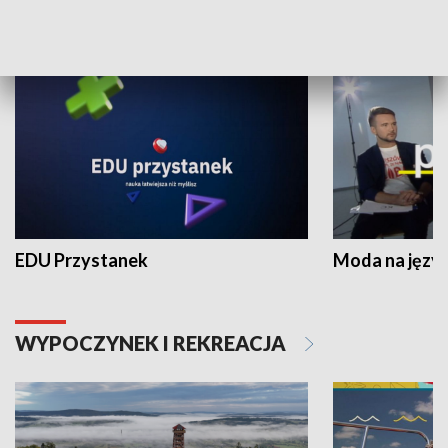
NAUKA I EDUKACJA
EDU Przystanek
Moda na język
WYPOCZYNEK I REKREACJA