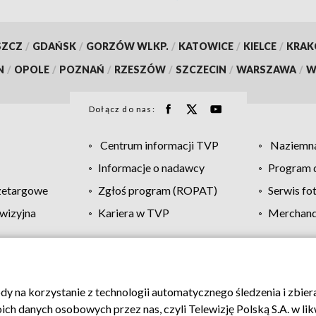
SZCZ
/
GDAŃSK
/
GORZÓW WLKP.
/
KATOWICE
/
KIELCE
/
KRA
N
/
OPOLE
/
POZNAŃ
/
RZESZÓW
/
SZCZECIN
/
WARSZAWA
/
W
Dołącz do nas:
Centrum informacji TVP
Naziemna
Informacje o nadawcy
Program d
zetargowe
Zgłoś program (ROPAT)
Serwis fo
wizyjna
Kariera w TVP
Merchandi
Polityka prywatności
Moje zgody
Pomoc
Biuro re
ody na korzystanie z technologii automatycznego śledzenia i zbie
 danych osobowych przez nas, czyli Telewizję Polską S.A. w likw