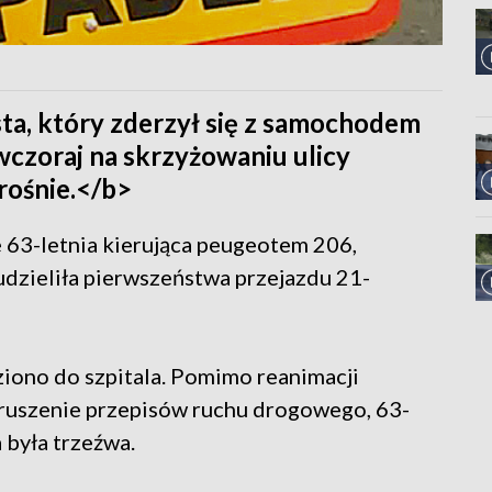
sta, który zderzył się z samochodem
czoraj na skrzyżowaniu ulicy
rośnie.</b>
że 63-letnia kierująca peugeotem 206,
udzieliła pierwszeństwa przejazdu 21-
iono do szpitala. Pomimo reanimacji
aruszenie przepisów ruchu drogowego, 63-
 była trzeźwa.