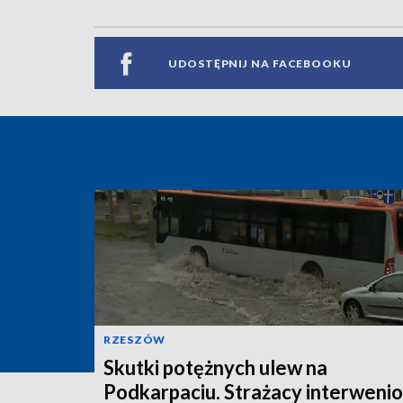
UDOSTĘPNIJ NA FACEBOOKU
RZESZÓW
Skutki potężnych ulew na
Podkarpaciu. Strażacy interwenio