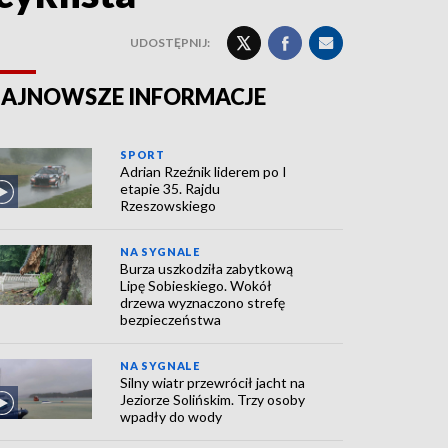
UDOSTĘPNIJ:
AJNOWSZE INFORMACJE
SPORT
Adrian Rzeźnik liderem po I
etapie 35. Rajdu
Rzeszowskiego
NA SYGNALE
Burza uszkodziła zabytkową
Lipę Sobieskiego. Wokół
drzewa wyznaczono strefę
bezpieczeństwa
NA SYGNALE
Silny wiatr przewrócił jacht na
Jeziorze Solińskim. Trzy osoby
wpadły do wody