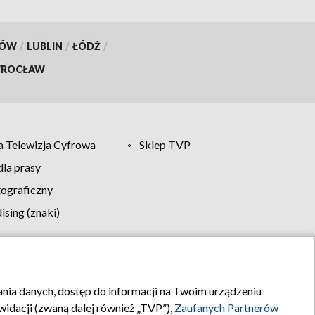
KÓW
/
LUBLIN
/
ŁÓDŹ
/
ROCŁAW
 Telewizja Cyfrowa
Sklep TVP
la prasy
tograficzny
sing (znaki)
klamy
Kontakt
rania danych, dostęp do informacji na Twoim urządzeniu
idacji (zwaną dalej również „TVP”),
Zaufanych Partnerów