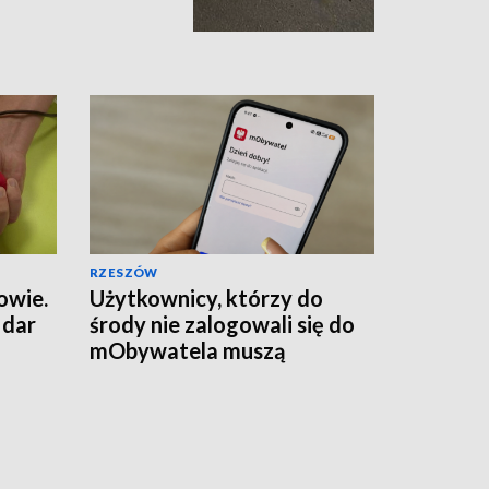
RZESZÓW
owie.
Użytkownicy, którzy do
 dar
środy nie zalogowali się do
mObywatela muszą
przywrócić ważność
dokumentów