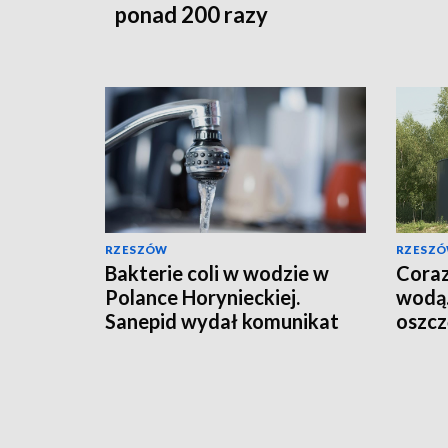
ponad 200 razy
RZESZÓW
RZESZ
Bakterie coli w wodzie w
Coraz
Polance Horynieckiej.
wodą.
Sanepid wydał komunikat
oszcz