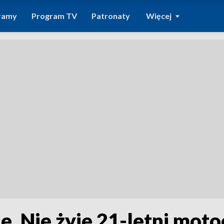
ramy
Program TV
Patronaty
Więcej
 Nie żyje 21-letni moto