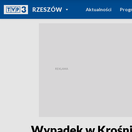
POWRÓT DO
RZESZÓW
Aktualności
Prog
TVP REGIONY
Wypadek w Krośnie.