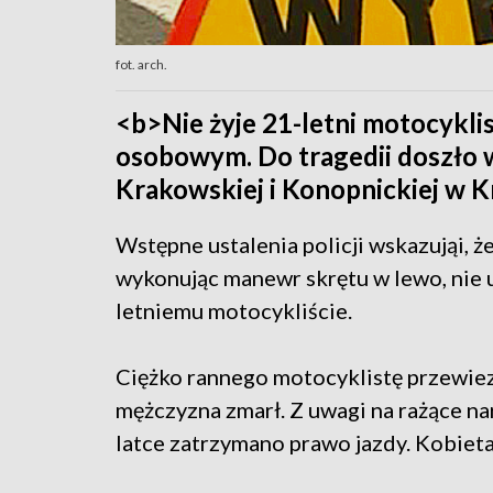
fot. arch.
<b>Nie żyje 21-letni motocykli
osobowym. Do tragedii doszło w
Krakowskiej i Konopnickiej w K
Wstępne ustalenia policji wskazująi, 
wykonując manewr skrętu w lewo, nie 
letniemu motocykliście.
Ciężko rannego motocyklistę przewiez
mężczyzna zmarł. Z uwagi na rażące n
latce zatrzymano prawo jazdy. Kobieta