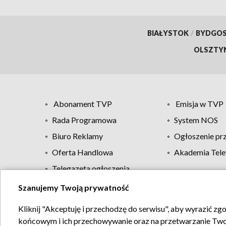
BIAŁYSTOK
/
BYDGO
OLSZTY
Abonament TVP
Emisja w TVP
Rada Programowa
System NOS
Biuro Reklamy
Ogłoszenie pr
Oferta Handlowa
Akademia Tele
Telegazeta ogłoszenia
Szanujemy Twoją prywatność
Regulamin TVP
Kliknij "Akceptuję i przechodzę do serwisu", aby wyrazić zg
końcowym i ich przechowywanie oraz na przetwarzanie Twoich