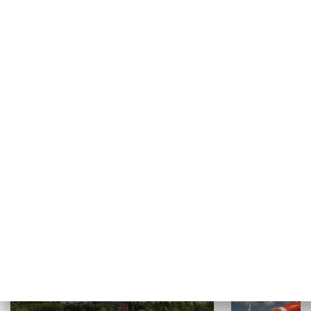
NAUKA I EDUKACJA
EDU Przystanek
Moda na język
WYPOCZYNEK I REKREACJA