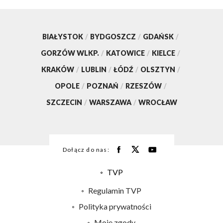
BIAŁYSTOK
/
BYDGOSZCZ
/
GDAŃSK
/
GORZÓW WLKP.
/
KATOWICE
/
KIELCE
/
KRAKÓW
/
LUBLIN
/
ŁÓDŹ
/
OLSZTYN
/
OPOLE
/
POZNAŃ
/
RZESZÓW
/
SZCZECIN
/
WARSZAWA
/
WROCŁAW
Dołącz do nas:
TVP
Abonament TVP
Regulamin TVP
Emisja w TVP
Polityka prywatności
Centrum informacji TVP
Moje zgody