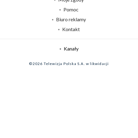
Naziemna Telewizja Cyfrowa
Pomoc
Sklep TVP
Biuro reklamy
Rada Programowa
Kontakt
System NOS
Informacje o nadawcy
Kanały
Program dla prasy
©2026 Telewizja Polska S.A. w likwidacji
Biuro Reklamy
Ogłoszenie przetargowe
Zgłoś program (ROPAT)
Serwis fotograficzny
Oferta Handlowa
Akademia Telewizyjna
Kariera w TVP
Merchandising (znaki)