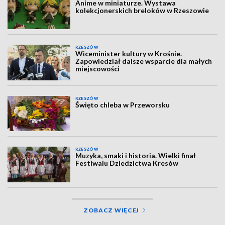
Anime w miniaturze. Wystawa
kolekcjonerskich breloków w Rzeszowie
RZESZÓW
Wiceminister kultury w Krośnie.
Zapowiedział dalsze wsparcie dla małych
miejscowości
RZESZÓW
Święto chleba w Przeworsku
RZESZÓW
Muzyka, smaki i historia. Wielki finał
Festiwalu Dziedzictwa Kresów
ZOBACZ WIĘCEJ