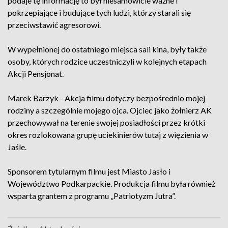
podaje tę informację to był niesamowicie ważne i
pokrzepiające i budujące tych ludzi, którzy starali się
przeciwstawić agresorowi.
W wypełnionej do ostatniego miejsca sali kina, były także
osoby, których rodzice uczestniczyli w kolejnych etapach
Akcji Pensjonat.
Marek Barzyk - Akcja filmu dotyczy bezpośrednio mojej
rodziny a szczególnie mojego ojca. Ojciec jako żołnierz AK
przechowywał na terenie swojej posiadłości przez krótki
okres rozlokowana grupę uciekinierów tutaj z więzienia w
Jaśle.
Sponsorem tytularnym filmu jest Miasto Jasło i
Województwo Podkarpackie. Produkcja filmu była również
wsparta grantem z programu „Patriotyzm Jutra”.