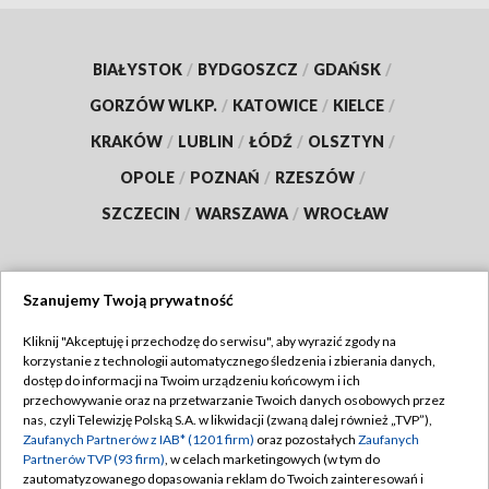
BIAŁYSTOK
/
BYDGOSZCZ
/
GDAŃSK
/
GORZÓW WLKP.
/
KATOWICE
/
KIELCE
/
KRAKÓW
/
LUBLIN
/
ŁÓDŹ
/
OLSZTYN
/
OPOLE
/
POZNAŃ
/
RZESZÓW
/
SZCZECIN
/
WARSZAWA
/
WROCŁAW
Szanujemy Twoją prywatność
Dołącz do nas:
Kliknij "Akceptuję i przechodzę do serwisu", aby wyrazić zgody na
korzystanie z technologii automatycznego śledzenia i zbierania danych,
TVP
dostęp do informacji na Twoim urządzeniu końcowym i ich
Abonament TVP
przechowywanie oraz na przetwarzanie Twoich danych osobowych przez
Regulamin TVP
nas, czyli Telewizję Polską S.A. w likwidacji (zwaną dalej również „TVP”),
Emisja w TVP
Polityka prywatności
Zaufanych Partnerów z IAB* (1201 firm)
oraz pozostałych
Zaufanych
Partnerów TVP (93 firm)
, w celach marketingowych (w tym do
Centrum informacji TVP
Moje zgody
zautomatyzowanego dopasowania reklam do Twoich zainteresowań i