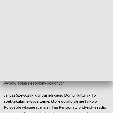
postaci zagrali aktorzy amatorzy. W budowaniu dramaturgii
w scenach filmowych pomógł Jacek Lecznar.
Bogdan Miszczak, producent filmu - Ja spróbowałem
pokazać tę historię, którą odkrywamy na nowo, to znaczy
pokazać tych Akowców, którzy 70 lat temu walczyli o
wolność, a potem państwo im podziękowało w ten sposób ze
zamknęło ich w więzieniu.
Akcja Pensjonat opowiada prawdziwą historię uwolnienia
więźniów z hitlerowskiego więzienia w Jaśle. W nocy z 5 na 6
sierpnia 1944 roku, sześciu żołnierzy Kedywu Armii Krajowej,
bez wystrzału uwolniło ponad 130 więźniów. W filmie
wypowiadają się rodziny ocalonych.
Janusz Szewczyk, dyr. Jasielskiego Domu Kultury - To
spektakularne wydarzenie, które odbiło się nie tylko w
Polsce ale właśnie scena z filmu Pensjonat, londyńskie radio