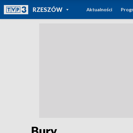
POWRÓT DO
RZESZÓW
Aktualności
Prog
TVP REGIONY
Bury