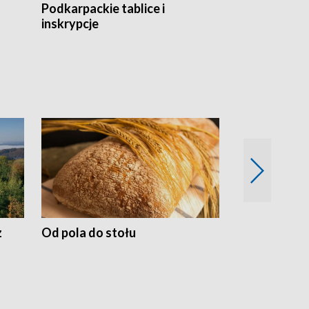
Podkarpackie tablice i
Szlakiem arc
inskrypcje
drewnianej
z
Od pola do stołu
50 lat ochro
przyrodnicz
Zachodnich