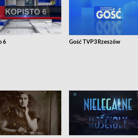
o 6
Gość TVP3 Rzeszów