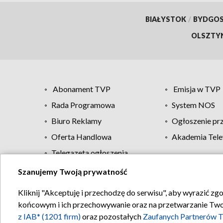
BIAŁYSTOK
/
BYDGO
OLSZTY
Abonament TVP
Emisja w TVP
Rada Programowa
System NOS
Biuro Reklamy
Ogłoszenie pr
Oferta Handlowa
Akademia Tele
Telegazeta ogłoszenia
Szanujemy Twoją prywatność
Regulamin TVP
Kliknij "Akceptuję i przechodzę do serwisu", aby wyrazić zg
końcowym i ich przechowywanie oraz na przetwarzanie Twoich
z IAB* (1201 firm)
oraz pozostałych
Zaufanych Partnerów T