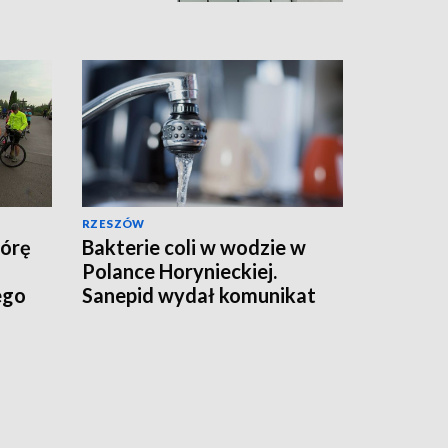
RZESZÓW
Górę
Bakterie coli w wodzie w
Polance Horynieckiej.
ego
Sanepid wydał komunikat