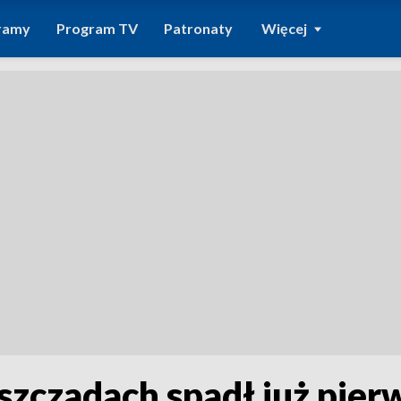
ramy
Program TV
Patronaty
Więcej
eszczadach spadł już pier