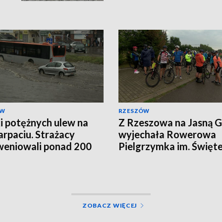
ÓW
RZESZÓW
i potężnych ulew na
Z Rzeszowa na Jasną 
rpaciu. Strażacy
wyjechała Rowerowa
weniowali ponad 200
Pielgrzymka im. Święt
Krzysztofa
ZOBACZ WIĘCEJ