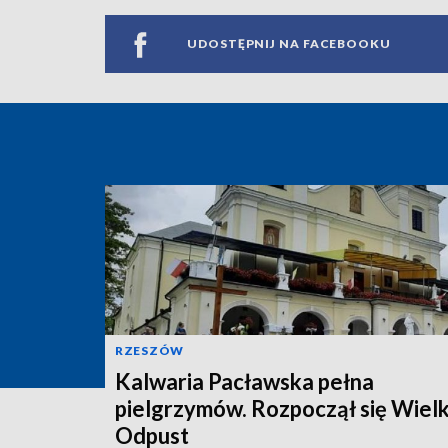
UDOSTĘPNIJ NA FACEBOOKU
RZESZÓW
Kalwaria Pacławska pełna
pielgrzymów. Rozpoczął się Wielk
Odpust