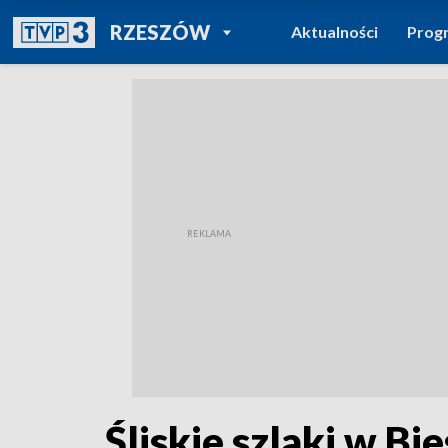
POWRÓT DO
RZESZÓW
Aktualności
Prog
TVP REGIONY
Śliskie szlaki w Bi