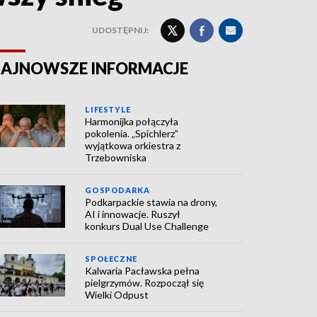
UDOSTĘPNIJ:
AJNOWSZE INFORMACJE
LIFESTYLE
Harmonijka połączyła
pokolenia. „Spichlerz”
wyjątkowa orkiestra z
Trzebowniska
GOSPODARKA
Podkarpackie stawia na drony,
AI i innowacje. Ruszył
konkurs Dual Use Challenge
SPOŁECZNE
Kalwaria Pacławska pełna
pielgrzymów. Rozpoczął się
Wielki Odpust