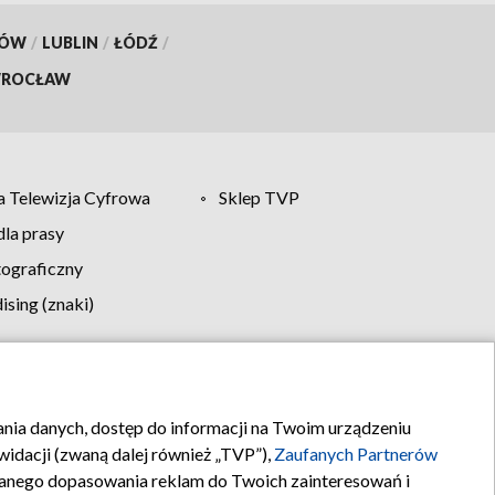
KÓW
/
LUBLIN
/
ŁÓDŹ
/
ROCŁAW
 Telewizja Cyfrowa
Sklep TVP
la prasy
tograficzny
sing (znaki)
klamy
Kontakt
rania danych, dostęp do informacji na Twoim urządzeniu
idacji (zwaną dalej również „TVP”),
Zaufanych Partnerów
anego dopasowania reklam do Twoich zainteresowań i