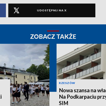
UDOSTĘPNIJ NA X
ZOBACZ TAKŻE
RZESZÓW
Nowa szansa na wła
i
Na Podkarpaciu prz
SIM