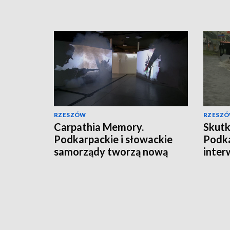
RZESZÓW
RZESZ
Carpathia Memory.
Skutk
Podkarpackie i słowackie
Podka
samorządy tworzą nową
inter
markę turystyczną
razy