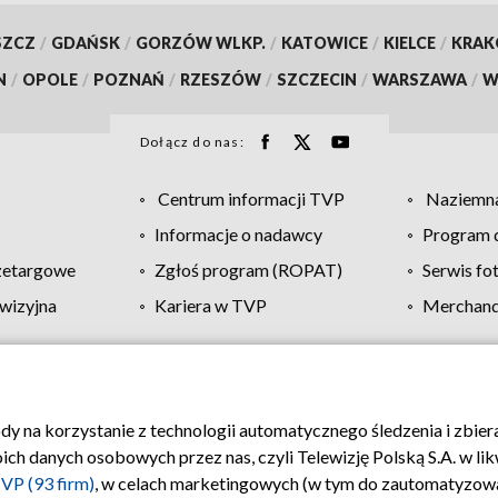
SZCZ
/
GDAŃSK
/
GORZÓW WLKP.
/
KATOWICE
/
KIELCE
/
KRA
N
/
OPOLE
/
POZNAŃ
/
RZESZÓW
/
SZCZECIN
/
WARSZAWA
/
W
Dołącz do nas:
Centrum informacji TVP
Naziemna
Informacje o nadawcy
Program d
zetargowe
Zgłoś program (ROPAT)
Serwis fo
wizyjna
Kariera w TVP
Merchandi
Polityka prywatności
Moje zgody
Pomoc
Biuro re
ody na korzystanie z technologii automatycznego śledzenia i zbie
 danych osobowych przez nas, czyli Telewizję Polską S.A. w likw
VP (93 firm)
, w celach marketingowych (w tym do zautomatyzow