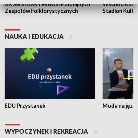
XX Światowy Festiwal Polonijnych
Wschód Kultur
Zespołów Folklorystycznych
Stadion Kultu
NAUKA I EDUKACJA
EDU Przystanek
Moda na język
WYPOCZYNEK I REKREACJA