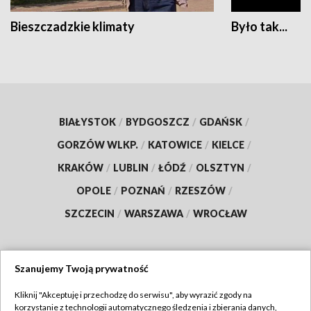
Bieszczadzkie klimaty
Było tak...
BIAŁYSTOK
/
BYDGOSZCZ
/
GDAŃSK
/
GORZÓW WLKP.
/
KATOWICE
/
KIELCE
/
KRAKÓW
/
LUBLIN
/
ŁÓDŹ
/
OLSZTYN
/
OPOLE
/
POZNAŃ
/
RZESZÓW
/
SZCZECIN
/
WARSZAWA
/
WROCŁAW
Szanujemy Twoją prywatność
Dołącz do nas:
Kliknij "Akceptuję i przechodzę do serwisu", aby wyrazić zgody na
korzystanie z technologii automatycznego śledzenia i zbierania danych,
TVP