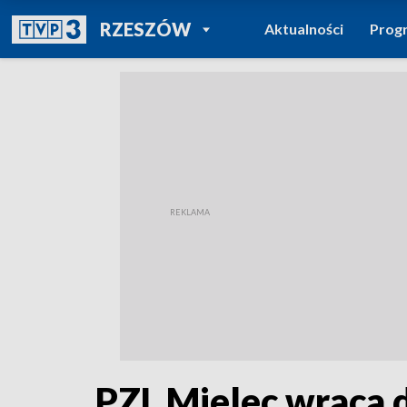
POWRÓT DO
RZESZÓW
Aktualności
Prog
TVP REGIONY
PZL Mielec wraca 