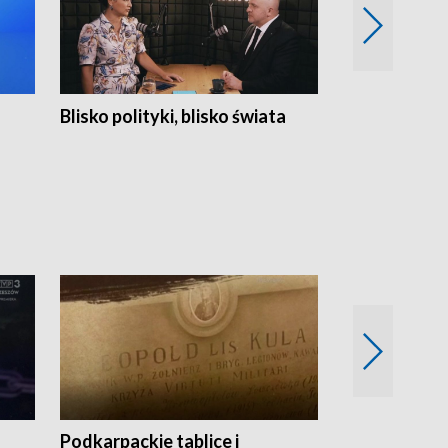
Blisko polityki, blisko świata
Popołudnie 
Podkarpackie tablice i
Szlakiem arc