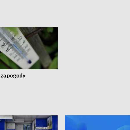
za pogody