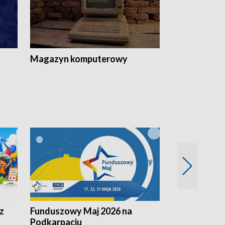
Magazyn komputerowy
z
Funduszowy Maj 2026 na
Podkarpacki
Podkarpaciu
kulinarne z h