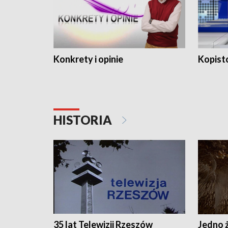
Konkrety i opinie
Kopist
HISTORIA
35 lat Telewizji Rzeszów
Jedno ż