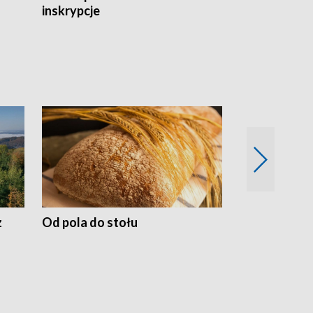
inskrypcje
drewnianej
z
Od pola do stołu
50 lat ochro
przyrodnicz
Zachodnich