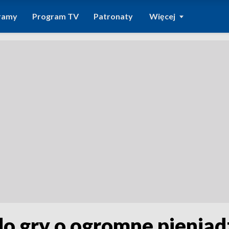
ramy
Program TV
Patronaty
Więcej
do gry o ogromne pieniąd