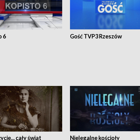
o 6
Gość TVP3 Rzeszów
ycie... cały świat
Nielegalne kościoły