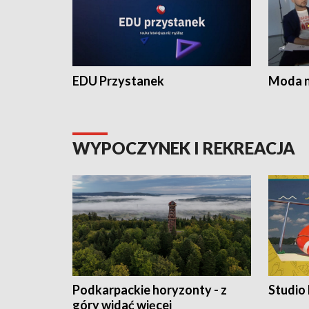
EDU Przystanek
Moda na
WYPOCZYNEK I REKREACJA
Podkarpackie horyzonty - z
Studio
góry widać więcej