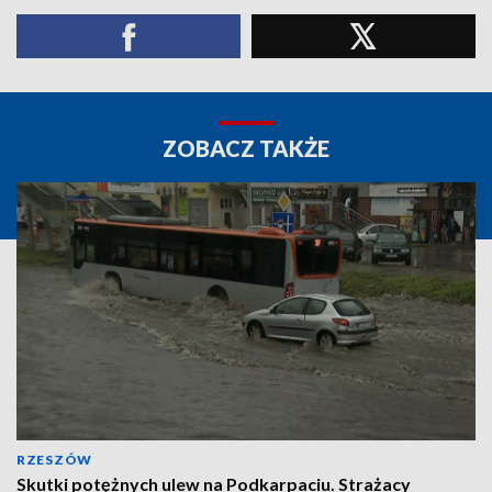
ZOBACZ TAKŻE
RZESZÓW
Skutki potężnych ulew na Podkarpaciu. Strażacy