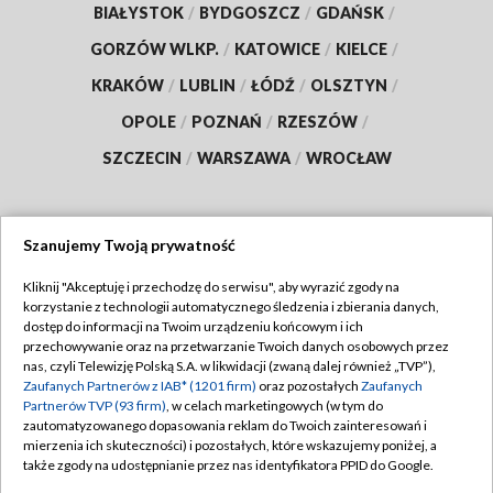
BIAŁYSTOK
/
BYDGOSZCZ
/
GDAŃSK
/
GORZÓW WLKP.
/
KATOWICE
/
KIELCE
/
KRAKÓW
/
LUBLIN
/
ŁÓDŹ
/
OLSZTYN
/
OPOLE
/
POZNAŃ
/
RZESZÓW
/
SZCZECIN
/
WARSZAWA
/
WROCŁAW
Szanujemy Twoją prywatność
Dołącz do nas:
Kliknij "Akceptuję i przechodzę do serwisu", aby wyrazić zgody na
korzystanie z technologii automatycznego śledzenia i zbierania danych,
TVP
dostęp do informacji na Twoim urządzeniu końcowym i ich
Abonament TVP
przechowywanie oraz na przetwarzanie Twoich danych osobowych przez
Regulamin TVP
nas, czyli Telewizję Polską S.A. w likwidacji (zwaną dalej również „TVP”),
Emisja w TVP
Polityka prywatności
Zaufanych Partnerów z IAB* (1201 firm)
oraz pozostałych
Zaufanych
Partnerów TVP (93 firm)
, w celach marketingowych (w tym do
Centrum informacji TVP
Moje zgody
zautomatyzowanego dopasowania reklam do Twoich zainteresowań i
mierzenia ich skuteczności) i pozostałych, które wskazujemy poniżej, a
Naziemna Telewizja Cyfrowa
Pomoc
także zgody na udostępnianie przez nas identyfikatora PPID do Google.
Sklep TVP