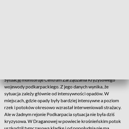
dziś najintensywniej. W ciągu 6 godzin spadło tu 45 litrów
wody na metr kwadratowy. Efekt to miedzy innymi coraz
wyższy poziom Sanu. Zdaniem mieszkańców Dynowa od rana
poziom rzeki podniósł się o niema pół metra. Wezbrana
Olszanka - dopływ Sanu - w Pawłokomie rozlał się na drogę
Dynów - Dylągowa. A sytuacja robi się coraz trudniejsza, bo
deszcz nie przestaje padać. Zdaniem mieszkańców to skutek
położenia drogi, w naturalnym zagłębieniu terenu, ale też
problemów z przepustem, którym przy każdych większych
opadach zbyt wolno przepływa woda.
Sytuację monitoruje Centrum Zarządzania Kryzysowego
wojewody podkarpackiego. Z jego danych wynika, że
sytuacja zależy głównie od intensywności opadów. W
miejscach, gdzie opady były bardziej intensywne a poziom
rzek i potoków okresowo wzrastał interweniowali strażacy.
Ale w żadnym rejonie Podkarpacia sytuacja nie była dziś
kryzysowa. W Draganowej w powiecie krośnieńskim potok
uszkodził tymczasową kładkę i od popołudnia nie ma