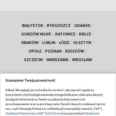
BIAŁYSTOK
/
BYDGOSZCZ
/
GDAŃSK
/
GORZÓW WLKP.
/
KATOWICE
/
KIELCE
/
KRAKÓW
/
LUBLIN
/
ŁÓDŹ
/
OLSZTYN
/
OPOLE
/
POZNAŃ
/
RZESZÓW
/
SZCZECIN
/
WARSZAWA
/
WROCŁAW
Szanujemy Twoją prywatność
Dołącz do nas:
Kliknij "Akceptuję i przechodzę do serwisu", aby wyrazić zgody na
korzystanie z technologii automatycznego śledzenia i zbierania danych,
TVP
dostęp do informacji na Twoim urządzeniu końcowym i ich
Abonament TVP
przechowywanie oraz na przetwarzanie Twoich danych osobowych przez
Regulamin TVP
nas, czyli Telewizję Polską S.A. w likwidacji (zwaną dalej również „TVP”),
Emisja w TVP
Polityka prywatności
Zaufanych Partnerów z IAB* (1201 firm)
oraz pozostałych
Zaufanych