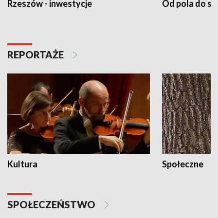
Rzeszów - inwestycje
Od pola do st
REPORTAŻE
Kultura
Społeczne
SPOŁECZEŃSTWO