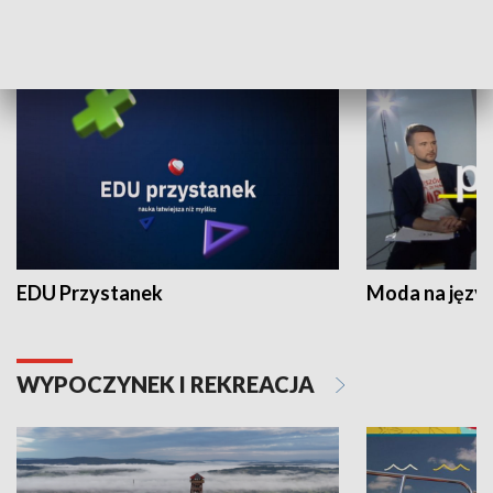
NAUKA I EDUKACJA
EDU Przystanek
Moda na język
WYPOCZYNEK I REKREACJA