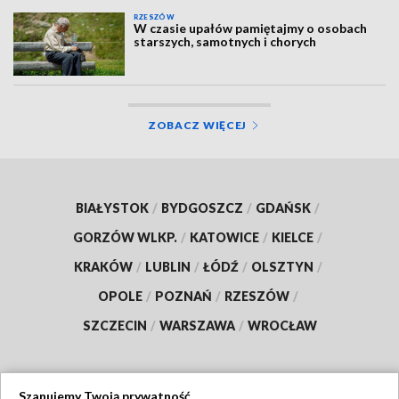
RZESZÓW
W czasie upałów pamiętajmy o osobach
starszych, samotnych i chorych
ZOBACZ WIĘCEJ
BIAŁYSTOK
/
BYDGOSZCZ
/
GDAŃSK
/
GORZÓW WLKP.
/
KATOWICE
/
KIELCE
/
KRAKÓW
/
LUBLIN
/
ŁÓDŹ
/
OLSZTYN
/
OPOLE
/
POZNAŃ
/
RZESZÓW
/
SZCZECIN
/
WARSZAWA
/
WROCŁAW
Szanujemy Twoją prywatność