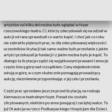
Co roku trzeba zdobyć średnio 2 miliony złotych, a
aukcja to jeden ze sprawdzonych sposobów.
Ponad dwieście prac przekazanych przez podkarpackich
artystów od kilku dni można było oglądać w foyer
rzeszowskiego teatru. Ci, którzy zdecydowali się na udział w
aukcji od rana sprawdzali co warto kupić. I choć jak co roku
nie zabrakło pięknych prac, to dla zdecydowanej większości
uczestników licytacji tak samo ważne było przesłanie z jakim
artyści przekazali je fundacji i z jakim można było je kupić. To
dlatego ta licytacja rządzi się wyjątkowymi prawami i emocje
często biorą górę nad rozsądkiem. Ceny niejednokrotnie
wirują w górę, w czym skutecznie pomagają prowadzący
aukcję, niezmiennie przypominając o jej celu i przesłaniu.
Część prac sprzedano jeszcze przed licytacją, na rodzaju
kiermaszu w teatralnym foyer. Ponad sto zostało
zlicytowanych, niektóre po emocjonującej i zaciętej walce. To
już IX aukcja na rzecz Podkarpackiego Hospicjum dla Dzieci.