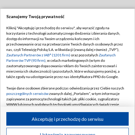
Szanujemy Twoją prywatność
Dołącz do nas:
Kliknij "Akceptuję i przechodzę do serwisu", aby wyrazić zgody na
korzystanie z technologii automatycznego śledzenia i zbierania danych,
TVP
dostęp do informacji na Twoim urządzeniu końcowym i ich
Abonament TVP
przechowywanie oraz na przetwarzanie Twoich danych osobowych przez
Regulamin TVP
nas, czyli Telewizję Polską S.A. w likwidacji (zwaną dalej również „TVP”),
Emisja w TVP
Polityka prywatności
Zaufanych Partnerów z IAB* (1201 firm)
oraz pozostałych
Zaufanych
Partnerów TVP (93 firm)
, w celach marketingowych (w tym do
Centrum informacji TVP
Moje zgody
zautomatyzowanego dopasowania reklam do Twoich zainteresowań i
mierzenia ich skuteczności) i pozostałych, które wskazujemy poniżej, a
Naziemna Telewizja Cyfrowa
Pomoc
także zgody na udostępnianie przez nas identyfikatora PPID do Google.
Sklep TVP
Biuro reklamy
Twoje dane osobowe zbierane podczas odwiedzania przez Ciebie naszych
Rada Programowa
Kontakt
poszczególnych serwisów
zwanych dalej „Portalem”, w tym informacje
zapisywane za pomocą technologii takich jak: pliki cookie, sygnalizatory
System NOS
WWW lub innych podobnych technologii umożliwiających świadczenie
dopasowanych i bezpiecznych usług, personalizację treści oraz reklam,
Informacje o nadawcy
Kanały
udostępnianie funkcji mediów społecznościowych oraz analizowanie
Akceptuję i przechodzę do serwisu
ruchu w Internecie.
Program dla prasy
©2026 Telewizja Polska S.A. w likwidacji
Biuro Reklamy
Twoje dane osobowe zbierane podczas odwiedzania przez Ciebie
Ustawienia zaawansowane