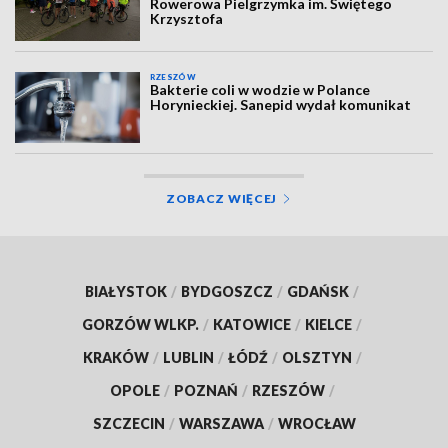
Rowerowa Pielgrzymka im. Świętego
Krzysztofa
RZESZÓW
Bakterie coli w wodzie w Polance
Horynieckiej. Sanepid wydał komunikat
ZOBACZ WIĘCEJ
BIAŁYSTOK
/
BYDGOSZCZ
/
GDAŃSK
/
GORZÓW WLKP.
/
KATOWICE
/
KIELCE
/
KRAKÓW
/
LUBLIN
/
ŁÓDŹ
/
OLSZTYN
/
OPOLE
/
POZNAŃ
/
RZESZÓW
/
SZCZECIN
/
WARSZAWA
/
WROCŁAW