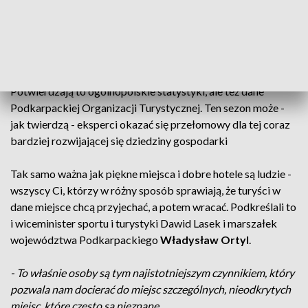
turystycznych wypraw na Podkarpacie. A w te wakacje pod
tym względem było jeszcze lepiej niż zwykle. Tę tendencję
potwierdzają przemyscy przewodnicy, którzy oprowadzają
coraz więcej wycieczek, z różnych stron Polski.
Potwierdzają to ogólnopolskie statystyki, ale też dane
Podkarpackiej Organizacji Turystycznej. Ten sezon może -
jak twierdzą - eksperci okazać się przełomowy dla tej coraz
bardziej rozwijającej się dziedziny gospodarki
Tak samo ważna jak piękne miejsca i dobre hotele są ludzie -
wszyscy Ci, którzy w różny sposób sprawiają, że turyści w
dane miejsce chcą przyjechać, a potem wracać. Podkreślali to
i wiceminister sportu i turystyki Dawid Lasek i marszałek
województwa Podkarpackiego
Władysław Ortyl
.
- To właśnie osoby są tym najistotniejszym czynnikiem, który
pozwala nam docierać do miejsc szczególnych, nieodkrytych
miejsc, które często są nieznane.