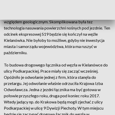
konsorcjum Eurovia- Warbud realizuje kontrakt o wartości
ponad 340 milionów złotych. Estakada jest jego ważną
częścią. Ocenia on, że teren jest bardzo trudny pod
względem geologicznym. Skomplikowana była tez
technologia nasuwania powierzchni nośnych pod jezdnie. Ten
odcinek ekspresowej S19 będzie się kończył na węźle
Kielanówka. Nie byłoby to możliwe, gdyby nie inwestycja
miasta i samorządu województwa, która ma ruszyć w
październiku.
To budowa drogowego łącznika od węzła w Kielanówce do
ulicy Podkarpackiej. Prace miały się zacząć wcześniej.
Opóźniło je odwołanie jednej z firm, która stanęła do
przetargu. Jej odwołanie właśnie odrzuciła Krajowa Izba
Odwoławcza. Jedna z jezdni łącznika ma być gotowa w
połowie przyszłego roku, druga pod koniec roku 2017.
Wtedy jadący np. do Krakowa będą mogli zjechać z ulicy
Podkarpackiej w ulicę 9 Dywizji Piechoty. W tym miejscu
będzie się zaczynać drogowy łącznik do węzła w