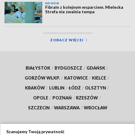
RZESZÓW
Fibrain z kolejnym wsparciem. Mielecka
Strefa nie zwalnia tempa
ZOBACZ WIĘCEJ
BIAŁYSTOK
/
BYDGOSZCZ
/
GDAŃSK
/
GORZÓW WLKP.
/
KATOWICE
/
KIELCE
/
KRAKÓW
/
LUBLIN
/
ŁÓDŹ
/
OLSZTYN
/
OPOLE
/
POZNAŃ
/
RZESZÓW
/
SZCZECIN
/
WARSZAWA
/
WROCŁAW
Szanujemy Twoją prywatność