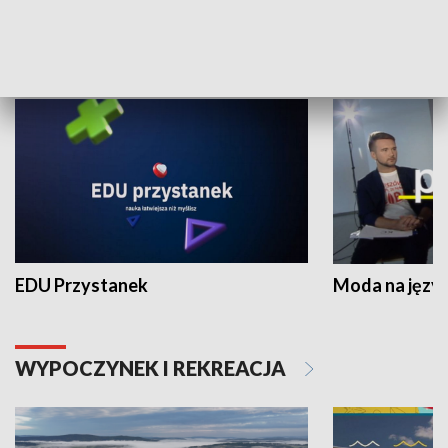
NAUKA I EDUKACJA
EDU Przystanek
Moda na język
WYPOCZYNEK I REKREACJA