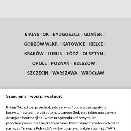
BIAŁYSTOK
/
BYDGOSZCZ
/
GDAŃSK
/
GORZÓW WLKP.
/
KATOWICE
/
KIELCE
/
KRAKÓW
/
LUBLIN
/
ŁÓDŹ
/
OLSZTYN
/
OPOLE
/
POZNAŃ
/
RZESZÓW
/
SZCZECIN
/
WARSZAWA
/
WROCŁAW
Szanujemy Twoją prywatność
Dołącz do nas:
Kliknij "Akceptuję i przechodzę do serwisu", aby wyrazić zgody na
korzystanie z technologii automatycznego śledzenia i zbierania danych,
TVP
dostęp do informacji na Twoim urządzeniu końcowym i ich
Abonament TVP
przechowywanie oraz na przetwarzanie Twoich danych osobowych przez
Regulamin TVP
nas, czyli Telewizję Polską S.A. w likwidacji (zwaną dalej również „TVP”),