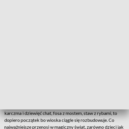
Wioska fantasy w Kuńkowcach koło Przemyśla
W Kuńkowcach koło Przemyśla powstała wioska
fantasy. Przedsięwzięcie było możliwe dzięki
aktywności i zaangażowaniu pasjonatów i pomocy
gminy. Teraz w wiosce spotykają się miłośnicy
fantasy z całej Polski.
Drewniany fort z dwiema bramami i sześcioma wieżami,
karczma i dziewięć chat, fosa z mostem, staw z rybami, to
dopiero początek bo wioska ciągle się rozbudowuje. Co
najważniejsze przenosi w magiczny świat, zarówno dzieci jak