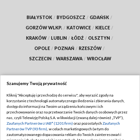
BIAŁYSTOK
/
BYDGOSZCZ
/
GDAŃSK
/
GORZÓW WLKP.
/
KATOWICE
/
KIELCE
/
KRAKÓW
/
LUBLIN
/
ŁÓDŹ
/
OLSZTYN
/
OPOLE
/
POZNAŃ
/
RZESZÓW
/
SZCZECIN
/
WARSZAWA
/
WROCŁAW
Szanujemy Twoją prywatność
Dołącz do nas:
Kliknij "Akceptuję i przechodzę do serwisu", aby wyrazić zgody na
korzystanie z technologii automatycznego śledzenia i zbierania danych,
TVP
dostęp do informacji na Twoim urządzeniu końcowym i ich
Abonament TVP
przechowywanie oraz na przetwarzanie Twoich danych osobowych przez
Regulamin TVP
nas, czyli Telewizję Polską S.A. w likwidacji (zwaną dalej również „TVP”),
Emisja w TVP
Polityka prywatności
Zaufanych Partnerów z IAB* (1201 firm)
oraz pozostałych
Zaufanych
Partnerów TVP (93 firm)
, w celach marketingowych (w tym do
Centrum informacji TVP
Moje zgody
zautomatyzowanego dopasowania reklam do Twoich zainteresowań i