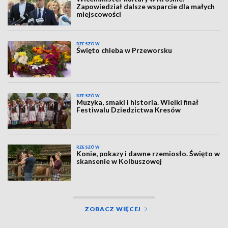
Zapowiedział dalsze wsparcie dla małych
miejscowości
RZESZÓW
Święto chleba w Przeworsku
RZESZÓW
Muzyka, smaki i historia. Wielki finał
Festiwalu Dziedzictwa Kresów
RZESZÓW
Konie, pokazy i dawne rzemiosło. Święto w
skansenie w Kolbuszowej
ZOBACZ WIĘCEJ