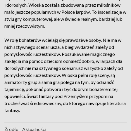
i dorosłych. Wioska została zbudowana przez miłośników,
mało jeszcze popularnych w Polsce larpów. To inscenizacje w
stylu gry komputerowej, ale w świecie realnym, bardziej lub
mniej rzeczywistym.
W rolę bohaterów wcielają się prawdziwe osoby. Nie ma w
nich sztywnego scenariusza, a bieg wydarzeń zależy od
pomysłowości uczestników. Poszukiwanie magicznego
zaklęcia ma pomóc dzieciom odnaleźć dobro, w larpach dla
dorosłych nie ma sztywnego scenariusz wszystko zależy od
pomysłowości uczestników. Wioska pełni rolę sceny, są
animatorzy grup a sama gra polega na tym, by odnaleźć
tajemnicę, pokonać potwora i być dobrym bohaterem tej
opowieści. Świat fantasy pod Przemyślem przypomina
troche świat średniowieczny, do którego nawiązuje literatura
fantasy.
Źródło:
Aktualności