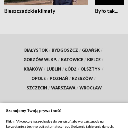
Bieszczadzkie klimaty
Było tak...
BIAŁYSTOK
/
BYDGOSZCZ
/
GDAŃSK
/
GORZÓW WLKP.
/
KATOWICE
/
KIELCE
/
KRAKÓW
/
LUBLIN
/
ŁÓDŹ
/
OLSZTYN
/
OPOLE
/
POZNAŃ
/
RZESZÓW
/
SZCZECIN
/
WARSZAWA
/
WROCŁAW
Szanujemy Twoją prywatność
Dołącz do nas:
Kliknij "Akceptuję i przechodzę do serwisu", aby wyrazić zgody na
korzystanie z technologii automatycznego śledzenia i zbierania danych,
TVP