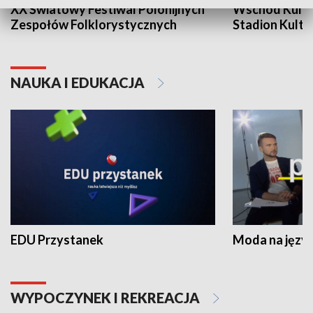
XX Światowy Festiwal Polonijnych
Wschód Kultur
Zespołów Folklorystycznych
Stadion Kultu
NAUKA I EDUKACJA
EDU Przystanek
Moda na język
WYPOCZYNEK I REKREACJA