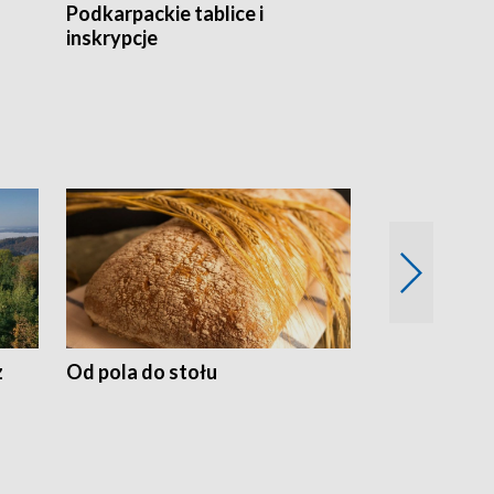
Podkarpackie tablice i
Szlakiem arc
inskrypcje
drewnianej
z
Od pola do stołu
50 lat ochro
przyrodnicz
Zachodnich