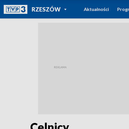
POWRÓT DO
RZESZÓW
Aktualności
Prog
TVP REGIONY
Celnicy