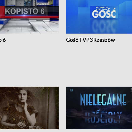
o 6
Gość TVP3 Rzeszów