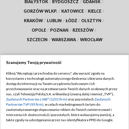
BIAŁYSTOK
/
BYDGOSZCZ
/
GDAŃSK
/
GORZÓW WLKP.
/
KATOWICE
/
KIELCE
/
KRAKÓW
/
LUBLIN
/
ŁÓDŹ
/
OLSZTYN
/
OPOLE
/
POZNAŃ
/
RZESZÓW
/
SZCZECIN
/
WARSZAWA
/
WROCŁAW
Szanujemy Twoją prywatność
Dołącz do nas:
Kliknij "Akceptuję i przechodzę do serwisu", aby wyrazić zgody na
korzystanie z technologii automatycznego śledzenia i zbierania danych,
TVP
dostęp do informacji na Twoim urządzeniu końcowym i ich
Abonament TVP
przechowywanie oraz na przetwarzanie Twoich danych osobowych przez
Regulamin TVP
nas, czyli Telewizję Polską S.A. w likwidacji (zwaną dalej również „TVP”),
Emisja w TVP
Polityka prywatności
Zaufanych Partnerów z IAB* (1201 firm)
oraz pozostałych
Zaufanych
Partnerów TVP (93 firm)
, w celach marketingowych (w tym do
Centrum informacji TVP
Moje zgody
zautomatyzowanego dopasowania reklam do Twoich zainteresowań i
mierzenia ich skuteczności) i pozostałych, które wskazujemy poniżej, a
Naziemna Telewizja Cyfrowa
Pomoc
także zgody na udostępnianie przez nas identyfikatora PPID do Google.
Sklep TVP
Biuro reklamy