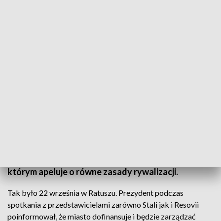
Pismo
W Aktualnościach wracamy do pomysłu
prezydenta Rzeszowa by w stolicy województwa
powstał nowy klub piłkarski prowadzony przez
miasto. Zarząd Resovii na konferencji
poinformował, że klub złożył w Ratuszu pismo, w
którym apeluje o równe zasady rywalizacji.
Tak było 22 września w Ratuszu. Prezydent podczas
spotkania z przedstawicielami zarówno Stali jak i Resovii
poinformował, że miasto dofinansuje i będzie zarządzać