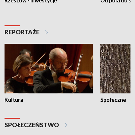
Rzeszów - inwestycje
Od pola do st
REPORTAŻE
Kultura
Społeczne
SPOŁECZEŃSTWO