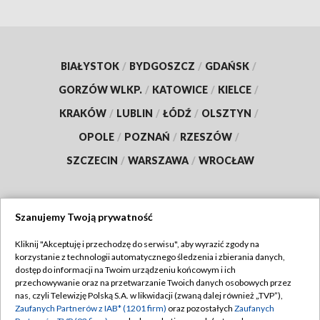
BIAŁYSTOK
/
BYDGOSZCZ
/
GDAŃSK
/
GORZÓW WLKP.
/
KATOWICE
/
KIELCE
/
KRAKÓW
/
LUBLIN
/
ŁÓDŹ
/
OLSZTYN
/
OPOLE
/
POZNAŃ
/
RZESZÓW
/
SZCZECIN
/
WARSZAWA
/
WROCŁAW
Szanujemy Twoją prywatność
Dołącz do nas:
Kliknij "Akceptuję i przechodzę do serwisu", aby wyrazić zgody na
korzystanie z technologii automatycznego śledzenia i zbierania danych,
TVP
dostęp do informacji na Twoim urządzeniu końcowym i ich
Abonament TVP
przechowywanie oraz na przetwarzanie Twoich danych osobowych przez
Regulamin TVP
nas, czyli Telewizję Polską S.A. w likwidacji (zwaną dalej również „TVP”),
Emisja w TVP
Polityka prywatności
Zaufanych Partnerów z IAB* (1201 firm)
oraz pozostałych
Zaufanych