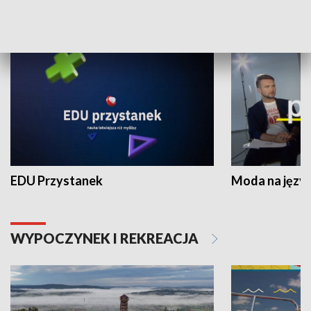
NAUKA I EDUKACJA
EDU Przystanek
Moda na język
WYPOCZYNEK I REKREACJA