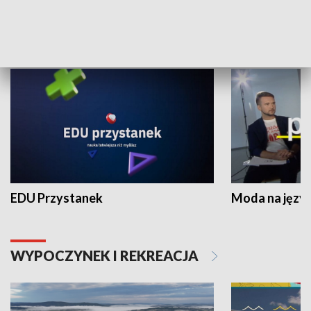
NAUKA I EDUKACJA
EDU Przystanek
Moda na język
WYPOCZYNEK I REKREACJA