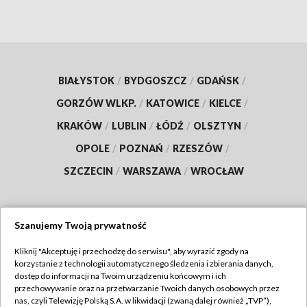
BIAŁYSTOK
/
BYDGOSZCZ
/
GDAŃSK
/
GORZÓW WLKP.
/
KATOWICE
/
KIELCE
/
KRAKÓW
/
LUBLIN
/
ŁÓDŹ
/
OLSZTYN
/
OPOLE
/
POZNAŃ
/
RZESZÓW
/
SZCZECIN
/
WARSZAWA
/
WROCŁAW
Szanujemy Twoją prywatność
Dołącz do nas:
Kliknij "Akceptuję i przechodzę do serwisu", aby wyrazić zgody na
korzystanie z technologii automatycznego śledzenia i zbierania danych,
TVP
dostęp do informacji na Twoim urządzeniu końcowym i ich
Abonament TVP
przechowywanie oraz na przetwarzanie Twoich danych osobowych przez
Regulamin TVP
nas, czyli Telewizję Polską S.A. w likwidacji (zwaną dalej również „TVP”),