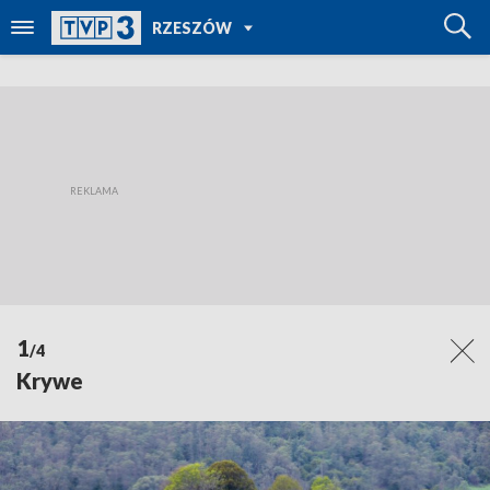
POWRÓT DO
RZESZÓW
TVP REGIONY
1
/4
Krywe