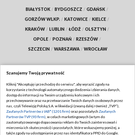
BIAŁYSTOK
/
BYDGOSZCZ
/
GDAŃSK
/
GORZÓW WLKP.
/
KATOWICE
/
KIELCE
/
KRAKÓW
/
LUBLIN
/
ŁÓDŹ
/
OLSZTYN
/
OPOLE
/
POZNAŃ
/
RZESZÓW
/
SZCZECIN
/
WARSZAWA
/
WROCŁAW
Szanujemy Twoją prywatność
Dołącz do nas:
Kliknij "Akceptuję i przechodzę do serwisu", aby wyrazić zgody na
korzystanie z technologii automatycznego śledzenia i zbierania danych,
TVP
dostęp do informacji na Twoim urządzeniu końcowym i ich
Abonament TVP
przechowywanie oraz na przetwarzanie Twoich danych osobowych przez
Regulamin TVP
nas, czyli Telewizję Polską S.A. w likwidacji (zwaną dalej również „TVP”),
Emisja w TVP
Polityka prywatności
Zaufanych Partnerów z IAB* (1201 firm)
oraz pozostałych
Zaufanych
Partnerów TVP (93 firm)
, w celach marketingowych (w tym do
Centrum informacji TVP
Moje zgody
zautomatyzowanego dopasowania reklam do Twoich zainteresowań i
mierzenia ich skuteczności) i pozostałych, które wskazujemy poniżej, a
Naziemna Telewizja Cyfrowa
Pomoc
także zgody na udostępnianie przez nas identyfikatora PPID do Google.