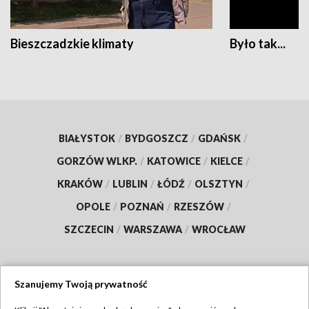
Bieszczadzkie klimaty
Było tak...
BIAŁYSTOK
/
BYDGOSZCZ
/
GDAŃSK
/
GORZÓW WLKP.
/
KATOWICE
/
KIELCE
/
KRAKÓW
/
LUBLIN
/
ŁÓDŹ
/
OLSZTYN
/
OPOLE
/
POZNAŃ
/
RZESZÓW
/
SZCZECIN
/
WARSZAWA
/
WROCŁAW
Szanujemy Twoją prywatność
Dołącz do nas: