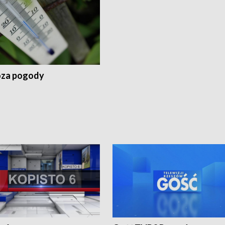
za pogody