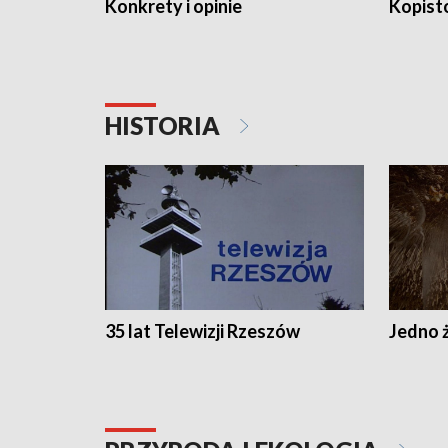
Konkrety i opinie
Kopist
HISTORIA
35 lat Telewizji Rzeszów
Jedno ż