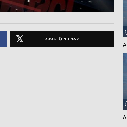
UDOSTĘPNIJ NA X
A
A