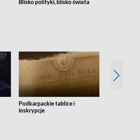
Blisko polityki, blisko świata
Popołudnie 
Podkarpackie tablice i
Szlakiem arc
inskrypcje
drewnianej