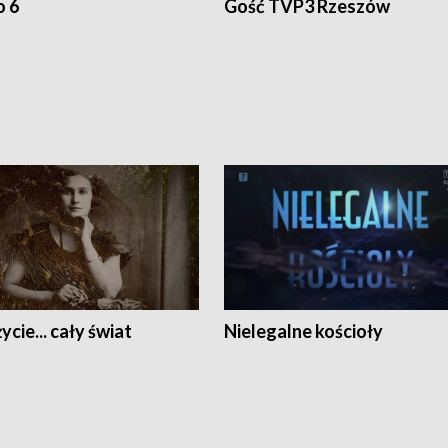
o 6
Gość TVP3 Rzeszów
ycie... cały świat
Nielegalne kościoły