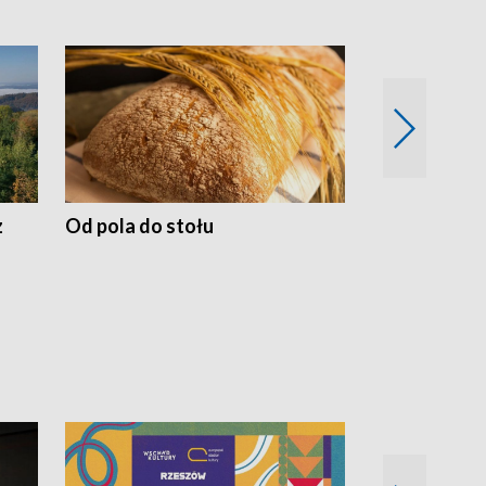
z
Od pola do stołu
50 lat ochro
przyrodnicz
Zachodnich