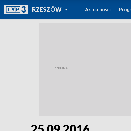
POWRÓT DO
RZESZÓW
Aktualności
Prog
TVP REGIONY
25.09.2016