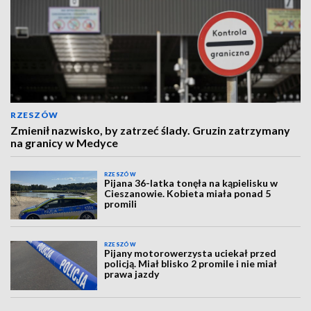
RZESZÓW
Zmienił nazwisko, by zatrzeć ślady. Gruzin zatrzymany
na granicy w Medyce
RZESZÓW
Pijana 36-latka tonęła na kąpielisku w
Cieszanowie. Kobieta miała ponad 5
promili
RZESZÓW
Pijany motorowerzysta uciekał przed
policją. Miał blisko 2 promile i nie miał
prawa jazdy