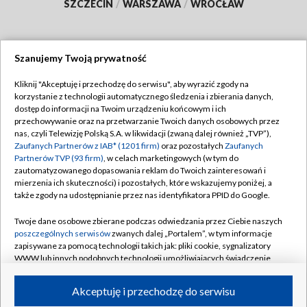
SZCZECIN
/
WARSZAWA
/
WROCŁAW
Szanujemy Twoją prywatność
Dołącz do nas:
Kliknij "Akceptuję i przechodzę do serwisu", aby wyrazić zgody na
korzystanie z technologii automatycznego śledzenia i zbierania danych,
TVP
dostęp do informacji na Twoim urządzeniu końcowym i ich
Abonament TVP
przechowywanie oraz na przetwarzanie Twoich danych osobowych przez
Regulamin TVP
nas, czyli Telewizję Polską S.A. w likwidacji (zwaną dalej również „TVP”),
Emisja w TVP
Polityka prywatności
Zaufanych Partnerów z IAB* (1201 firm)
oraz pozostałych
Zaufanych
Partnerów TVP (93 firm)
, w celach marketingowych (w tym do
Centrum informacji TVP
Moje zgody
zautomatyzowanego dopasowania reklam do Twoich zainteresowań i
mierzenia ich skuteczności) i pozostałych, które wskazujemy poniżej, a
Naziemna Telewizja Cyfrowa
Pomoc
także zgody na udostępnianie przez nas identyfikatora PPID do Google.
Sklep TVP
Biuro reklamy
Twoje dane osobowe zbierane podczas odwiedzania przez Ciebie naszych
Rada Programowa
Kontakt
poszczególnych serwisów
zwanych dalej „Portalem”, w tym informacje
zapisywane za pomocą technologii takich jak: pliki cookie, sygnalizatory
System NOS
WWW lub innych podobnych technologii umożliwiających świadczenie
dopasowanych i bezpiecznych usług, personalizację treści oraz reklam,
Informacje o nadawcy
Kanały
udostępnianie funkcji mediów społecznościowych oraz analizowanie
Akceptuję i przechodzę do serwisu
ruchu w Internecie.
Program dla prasy