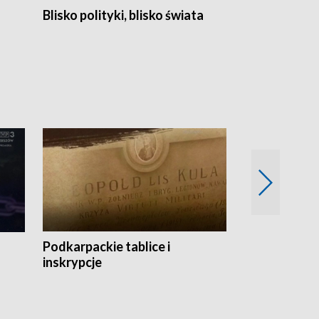
Blisko polityki, blisko świata
Popołudnie 
Podkarpackie tablice i
Szlakiem arc
inskrypcje
drewnianej