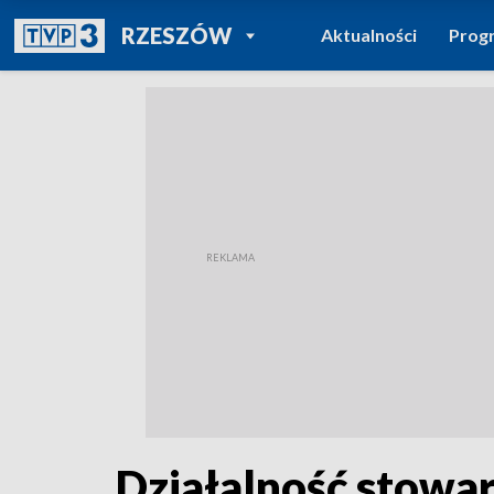
POWRÓT DO
RZESZÓW
Aktualności
Prog
TVP REGIONY
Działalność stowa