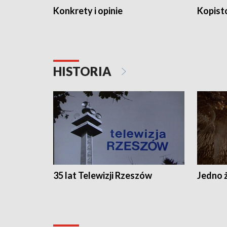
Konkrety i opinie
Kopist
HISTORIA
35 lat Telewizji Rzeszów
Jedno ż