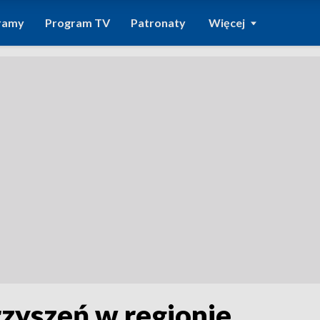
ramy
Program TV
Patronaty
Więcej
rzyszeń w regionie