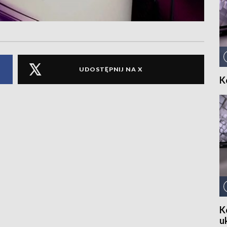
UDOSTĘPNIJ NA X
K
K
u