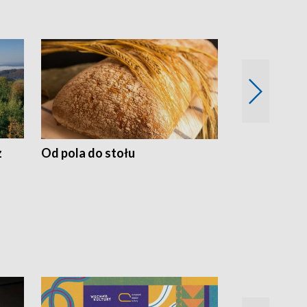
z
Od pola do stołu
50 lat ochro
przyrodnicz
Zachodnich