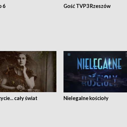
o 6
Gość TVP3 Rzeszów
ycie... cały świat
Nielegalne kościoły