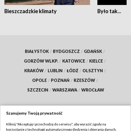
Bieszczadzkie klimaty
Było tak...
BIAŁYSTOK
/
BYDGOSZCZ
/
GDAŃSK
/
GORZÓW WLKP.
/
KATOWICE
/
KIELCE
/
KRAKÓW
/
LUBLIN
/
ŁÓDŹ
/
OLSZTYN
/
OPOLE
/
POZNAŃ
/
RZESZÓW
/
SZCZECIN
/
WARSZAWA
/
WROCŁAW
Szanujemy Twoją prywatność
Dołącz do nas:
Kliknij "Akceptuję i przechodzę do serwisu", aby wyrazić zgody na
korzystanie z technologii automatycznego śledzenia i zbierania danych,
TVP