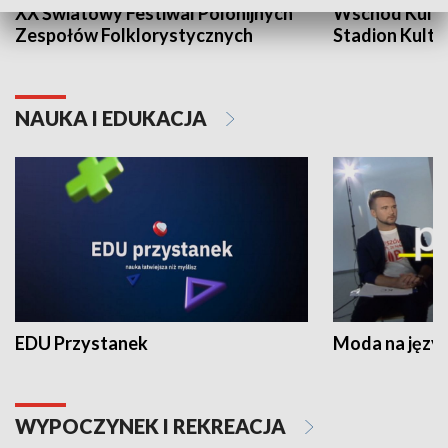
XX Światowy Festiwal Polonijnych
Wschód Kultur
Zespołów Folklorystycznych
Stadion Kultu
NAUKA I EDUKACJA
EDU Przystanek
Moda na język
WYPOCZYNEK I REKREACJA