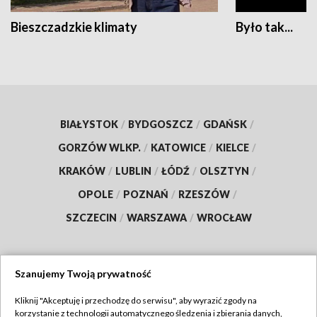
Bieszczadzkie klimaty
Było tak...
BIAŁYSTOK
/
BYDGOSZCZ
/
GDAŃSK
/
GORZÓW WLKP.
/
KATOWICE
/
KIELCE
/
KRAKÓW
/
LUBLIN
/
ŁÓDŹ
/
OLSZTYN
/
OPOLE
/
POZNAŃ
/
RZESZÓW
/
SZCZECIN
/
WARSZAWA
/
WROCŁAW
Szanujemy Twoją prywatność
Dołącz do nas:
Kliknij "Akceptuję i przechodzę do serwisu", aby wyrazić zgody na
korzystanie z technologii automatycznego śledzenia i zbierania danych,
TVP