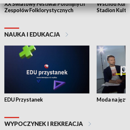
XX Światowy Festiwal Polonijnych
Wschód Kultur
Zespołów Folklorystycznych
Stadion Kultu
NAUKA I EDUKACJA
EDU Przystanek
Moda na język
WYPOCZYNEK I REKREACJA