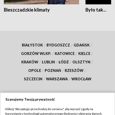
Bieszczadzkie klimaty
Było tak...
BIAŁYSTOK
/
BYDGOSZCZ
/
GDAŃSK
/
GORZÓW WLKP.
/
KATOWICE
/
KIELCE
/
KRAKÓW
/
LUBLIN
/
ŁÓDŹ
/
OLSZTYN
/
OPOLE
/
POZNAŃ
/
RZESZÓW
/
SZCZECIN
/
WARSZAWA
/
WROCŁAW
Szanujemy Twoją prywatność
Dołącz do nas:
Kliknij "Akceptuję i przechodzę do serwisu", aby wyrazić zgody na
korzystanie z technologii automatycznego śledzenia i zbierania danych,
TVP