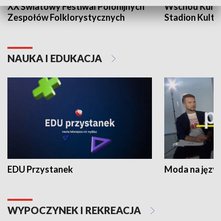
XX Światowy Festiwal Polonijnych
Wschód Kultur
Zespołów Folklorystycznych
Stadion Kultu
NAUKA I EDUKACJA
EDU Przystanek
Moda na język
WYPOCZYNEK I REKREACJA