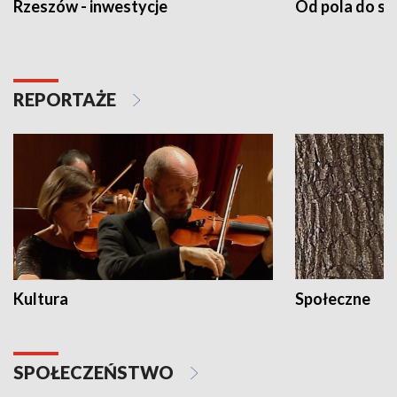
Rzeszów - inwestycje
Od pola do st
REPORTAŻE
Kultura
Społeczne
SPOŁECZEŃSTWO