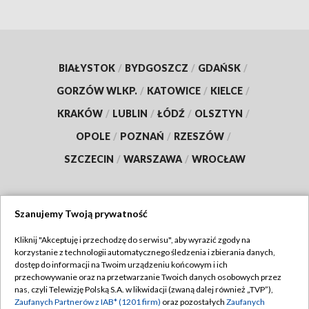
BIAŁYSTOK
/
BYDGOSZCZ
/
GDAŃSK
/
GORZÓW WLKP.
/
KATOWICE
/
KIELCE
/
KRAKÓW
/
LUBLIN
/
ŁÓDŹ
/
OLSZTYN
/
OPOLE
/
POZNAŃ
/
RZESZÓW
/
SZCZECIN
/
WARSZAWA
/
WROCŁAW
Szanujemy Twoją prywatność
Dołącz do nas:
Kliknij "Akceptuję i przechodzę do serwisu", aby wyrazić zgody na
korzystanie z technologii automatycznego śledzenia i zbierania danych,
TVP
dostęp do informacji na Twoim urządzeniu końcowym i ich
Abonament TVP
przechowywanie oraz na przetwarzanie Twoich danych osobowych przez
Regulamin TVP
nas, czyli Telewizję Polską S.A. w likwidacji (zwaną dalej również „TVP”),
Emisja w TVP
Polityka prywatności
Zaufanych Partnerów z IAB* (1201 firm)
oraz pozostałych
Zaufanych