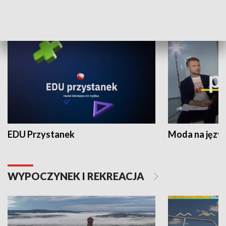
NAUKA I EDUKACJA
EDU Przystanek
Moda na język
WYPOCZYNEK I REKREACJA