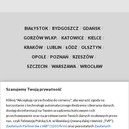
BIAŁYSTOK
/
BYDGOSZCZ
/
GDAŃSK
/
GORZÓW WLKP.
/
KATOWICE
/
KIELCE
/
KRAKÓW
/
LUBLIN
/
ŁÓDŹ
/
OLSZTYN
/
OPOLE
/
POZNAŃ
/
RZESZÓW
/
SZCZECIN
/
WARSZAWA
/
WROCŁAW
Szanujemy Twoją prywatność
Dołącz do nas:
Kliknij "Akceptuję i przechodzę do serwisu", aby wyrazić zgody na
korzystanie z technologii automatycznego śledzenia i zbierania danych,
TVP
dostęp do informacji na Twoim urządzeniu końcowym i ich
Abonament TVP
przechowywanie oraz na przetwarzanie Twoich danych osobowych przez
Regulamin TVP
nas, czyli Telewizję Polską S.A. w likwidacji (zwaną dalej również „TVP”),
Emisja w TVP
Polityka prywatności
Zaufanych Partnerów z IAB* (1201 firm)
oraz pozostałych
Zaufanych