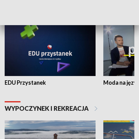
NAUKA I EDUKACJA
EDU Przystanek
Moda na język
WYPOCZYNEK I REKREACJA