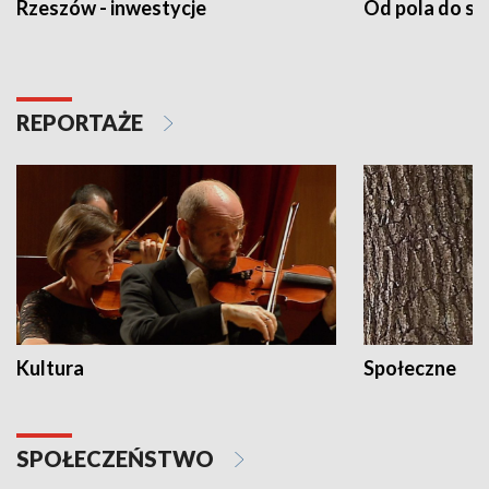
Rzeszów - inwestycje
Od pola do st
REPORTAŻE
Kultura
Społeczne
SPOŁECZEŃSTWO