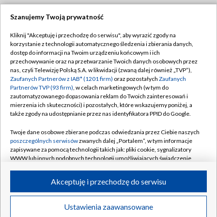
Szanujemy Twoją prywatność
Dołącz do nas:
Kliknij "Akceptuję i przechodzę do serwisu", aby wyrazić zgody na
korzystanie z technologii automatycznego śledzenia i zbierania danych,
TVP
dostęp do informacji na Twoim urządzeniu końcowym i ich
Abonament TVP
przechowywanie oraz na przetwarzanie Twoich danych osobowych przez
Regulamin TVP
nas, czyli Telewizję Polską S.A. w likwidacji (zwaną dalej również „TVP”),
Emisja w TVP
Polityka prywatności
Zaufanych Partnerów z IAB* (1201 firm)
oraz pozostałych
Zaufanych
Partnerów TVP (93 firm)
, w celach marketingowych (w tym do
Centrum informacji TVP
Moje zgody
zautomatyzowanego dopasowania reklam do Twoich zainteresowań i
mierzenia ich skuteczności) i pozostałych, które wskazujemy poniżej, a
Naziemna Telewizja Cyfrowa
Pomoc
także zgody na udostępnianie przez nas identyfikatora PPID do Google.
Sklep TVP
Biuro reklamy
Twoje dane osobowe zbierane podczas odwiedzania przez Ciebie naszych
Rada Programowa
Kontakt
poszczególnych serwisów
zwanych dalej „Portalem”, w tym informacje
zapisywane za pomocą technologii takich jak: pliki cookie, sygnalizatory
System NOS
WWW lub innych podobnych technologii umożliwiających świadczenie
dopasowanych i bezpiecznych usług, personalizację treści oraz reklam,
Informacje o nadawcy
Kanały
udostępnianie funkcji mediów społecznościowych oraz analizowanie
Akceptuję i przechodzę do serwisu
ruchu w Internecie.
Program dla prasy
©2026 Telewizja Polska S.A. w likwidacji
Biuro Reklamy
Twoje dane osobowe zbierane podczas odwiedzania przez Ciebie
Ustawienia zaawansowane
poszczególnych serwisów
na Portalu, takie jak adresy IP, identyfikatory
Ogłoszenie przetargowe