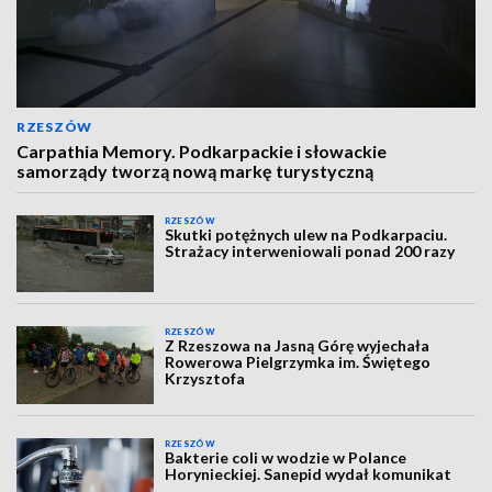
RZESZÓW
Carpathia Memory. Podkarpackie i słowackie
samorządy tworzą nową markę turystyczną
RZESZÓW
Skutki potężnych ulew na Podkarpaciu.
Strażacy interweniowali ponad 200 razy
RZESZÓW
Z Rzeszowa na Jasną Górę wyjechała
Rowerowa Pielgrzymka im. Świętego
Krzysztofa
RZESZÓW
Bakterie coli w wodzie w Polance
Horynieckiej. Sanepid wydał komunikat