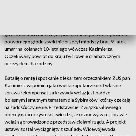
do Kazachstanu z Jaworowa. Po ojcu kilka dni wcześniej
wezwanym na przesłuchanie przez NKWD ślad na zawsze
zaginął. W Kazachstanie matka na początku pracowała w
piekarni - wspomina pan Kazimierz, było dobrze, do czasu,
gdy straciła wzrok, a więc i pracę. Miedzy innymi z powodu
potwornego głodu zsyłki nie przeżył młodszy brat. 9-latek
umarł na kolanach 10-letniego wówczas Kazimierza.
Oczekiwany powrót do kraju był równie dramatycznym
przeżyciem dla rodziny.
Batalię o rentę i spotkanie z lekarzem orzecznikiem ZUS pan
Kazimierz wspomina jako wielkie upokorzenie. I właśnie
sprawa rekompensat za krzywdy wciąż jest bardzo
bolesnym i smutnym tematem dla Sybiraków, którzy czekają
na zadośćuczynienie. Przedstawiciel Związku Głównego
obecny na uroczystości twierdzi, że rozmowy w tej sprawie
wciąż są prowadzone z przedstawicielami rządu. A projekt
ustawy został wyciągnięty z szuflady. Wicewojewoda